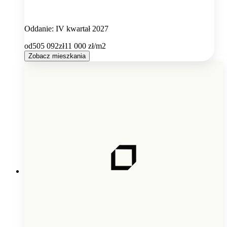
Oddanie: IV kwartał 2027
od
505 092
zł
11 000
zł/m2
Zobacz mieszkania