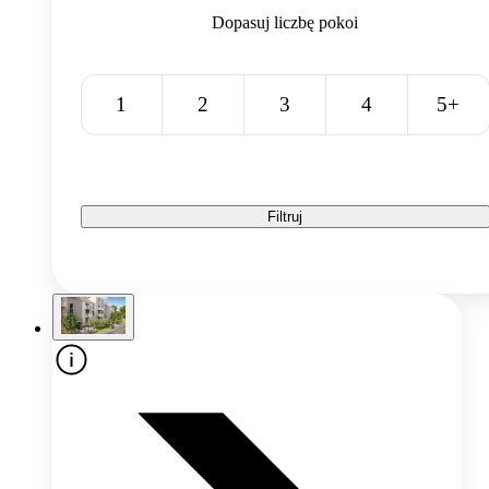
Dopasuj liczbę pokoi
1
2
3
4
5+
Filtruj