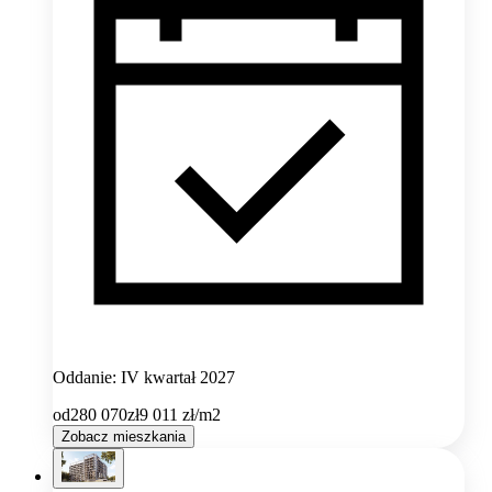
Oddanie: IV kwartał 2027
od
280 070
zł
9 011
zł/m2
Zobacz mieszkania