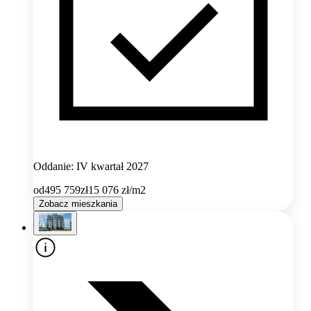
Oddanie: IV kwartał 2027
od
495 759
zł
15 076
zł/m2
Zobacz mieszkania