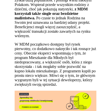
zyskał dużą popularność i pomógł wielu młodym
Polakom. Wspierał przede wszystkim rodziny z
dziećmi, choć jak pokazują statystyki,
z MDM
korzystali także
single oraz bezdzietne
małżeństwa.
Po czasie to jednak Rodzina na
Swoim jest uznawana za bardziej udany projekt.
Beneficjenci mogli więcej zaoszczędzić, a
większość transakcji zostało zawartych na rynku
wtórnym.
W MDM początkowo dostępny był rynek
pierwotny, co dodatkowo nakręciło i tak rosnące już
ceny. Obecnie eksperci wspominają o tym, że
program Mieszkanie dla Młodych był
niedopracowany, a większość osób, która z niego
skorzystała - i tak mogłaby sobie pozwolić na
kupno lokalu mieszkalnego. Z programem kupili po
prostu nieco większe. Mówi się o tym, że głównym
wygranym byli w tej sytuacji deweloperzy, którzy
zwiększyli swoją sprzedaż.