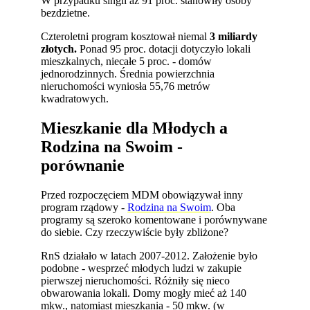
W przypadku singli aż 91 proc. stanowiły osoby
bezdzietne.
Czteroletni program kosztował niemal
3 miliardy
złotych.
Ponad 95 proc. dotacji dotyczyło lokali
mieszkalnych, niecałe 5 proc. - domów
jednorodzinnych. Średnia powierzchnia
nieruchomości wyniosła 55,76 metrów
kwadratowych.
Mieszkanie dla Młodych a
Rodzina na Swoim -
porównanie
Przed rozpoczęciem MDM obowiązywał inny
program rządowy -
Rodzina na Swoim
. Oba
programy są szeroko komentowane i porównywane
do siebie. Czy rzeczywiście były zbliżone?
RnS działało w latach 2007-2012. Założenie było
podobne - wesprzeć młodych ludzi w zakupie
pierwszej nieruchomości. Różniły się nieco
obwarowania lokali. Domy mogły mieć aż 140
mkw., natomiast mieszkania - 50 mkw. (w