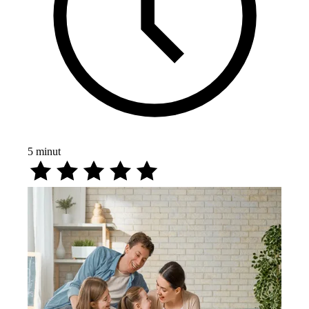
5
minut