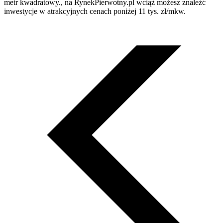
metr kwadratowy., na RynekPierwotny.pl wciąż możesz znaleźć
inwestycje w atrakcyjnych cenach poniżej 11 tys. zł/mkw.