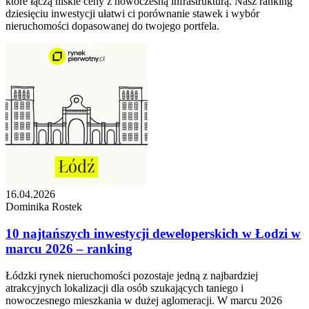
które łączą niskie ceny z nowoczesną infrastrukturą. Nasz ranking
dziesięciu inwestycji ułatwi ci porównanie stawek i wybór
nieruchomości dopasowanej do twojego portfela.
16.04.2026
Dominika Rostek
10 najtańszych inwestycji deweloperskich w Łodzi w
marcu 2026 – ranking
Łódzki rynek nieruchomości pozostaje jedną z najbardziej
atrakcyjnych lokalizacji dla osób szukających taniego i
nowoczesnego mieszkania w dużej aglomeracji. W marcu 2026