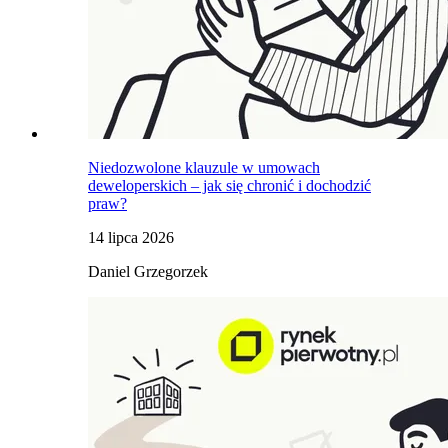
Niedozwolone klauzule w umowach
deweloperskich – jak się chronić i dochodzić
praw?
14 lipca 2026
Daniel Grzegorzek