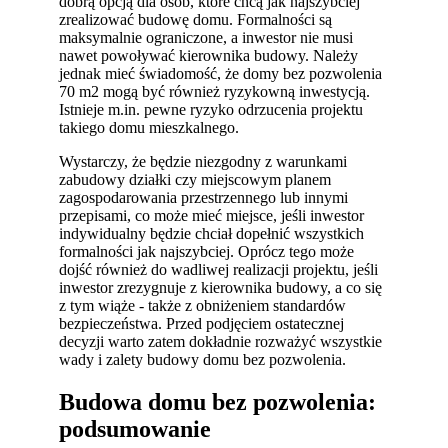
dobrą opcją dla osób, które chcą jak najszybciej
zrealizować budowę domu. Formalności są
maksymalnie ograniczone, a inwestor nie musi
nawet powoływać kierownika budowy. Należy
jednak mieć świadomość, że domy bez pozwolenia
70 m2 mogą być również ryzykowną inwestycją.
Istnieje m.in. pewne ryzyko odrzucenia projektu
takiego domu mieszkalnego.
Wystarczy, że będzie niezgodny z warunkami
zabudowy działki czy miejscowym planem
zagospodarowania przestrzennego lub innymi
przepisami, co może mieć miejsce, jeśli inwestor
indywidualny będzie chciał dopełnić wszystkich
formalności jak najszybciej. Oprócz tego może
dojść również do wadliwej realizacji projektu, jeśli
inwestor zrezygnuje z kierownika budowy, a co się
z tym wiąże - także z obniżeniem standardów
bezpieczeństwa. Przed podjęciem ostatecznej
decyzji warto zatem dokładnie rozważyć wszystkie
wady i zalety budowy domu bez pozwolenia.
Budowa domu bez pozwolenia:
podsumowanie