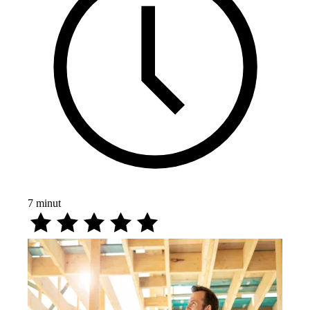
7
minut