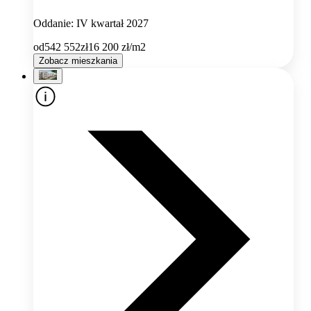
Oddanie: IV kwartał 2027
od
542 552
zł
16 200
zł/m2
Zobacz mieszkania