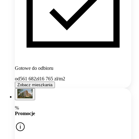
Gotowe do odbioru
od
561 682
zł
16 765
zł/m2
Zobacz mieszkania
%
Promocje