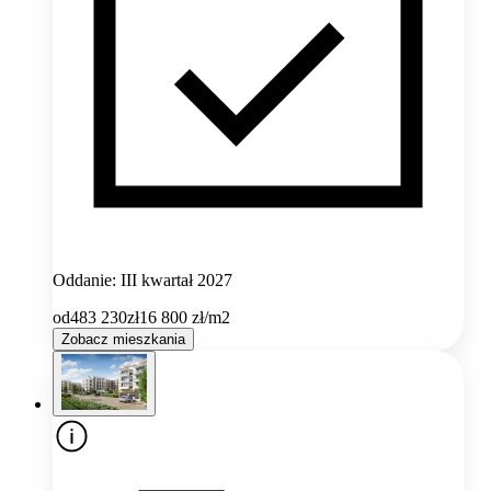
Oddanie: III kwartał 2027
od
483 230
zł
16 800
zł/m2
Zobacz mieszkania