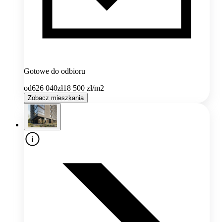
Gotowe do odbioru
od
626 040
zł
18 500
zł/m2
Zobacz mieszkania