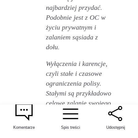
najbardziej przydać.
Podobnie jest z OC w
życiu prywatnym i
zalaniem sąsiada z
dołu.
Wyłączenia i karencje,
czyli stałe i czasowe
ograniczenia polisy.
Stałymi są przykładowo
celowe zalanie swojego
mieszkania, a
czasowymi 30-dniowy
Komentarze
Spis treści
Udostępnij
okres „uśpienia” polisy