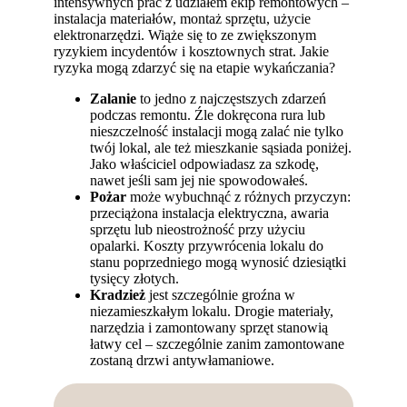
intensywnych prac z udziałem ekip remontowych –
instalacja materiałów, montaż sprzętu, użycie
elektronarzędzi. Wiąże się to ze zwiększonym
ryzykiem incydentów i kosztownych strat. Jakie
ryzyka mogą zdarzyć się na etapie wykańczania?
Zalanie
to jedno z najczęstszych zdarzeń
podczas remontu. Źle dokręcona rura lub
nieszczelność instalacji mogą zalać nie tylko
twój lokal, ale też mieszkanie sąsiada poniżej.
Jako właściciel odpowiadasz za szkodę,
nawet jeśli sam jej nie spowodowałeś.
Pożar
może wybuchnąć z różnych przyczyn:
przeciążona instalacja elektryczna, awaria
sprzętu lub nieostrożność przy użyciu
opalarki. Koszty przywrócenia lokalu do
stanu poprzedniego mogą wynosić dziesiątki
tysięcy złotych.
Kradzież
jest szczególnie groźna w
niezamieszkałym lokalu. Drogie materiały,
narzędzia i zamontowany sprzęt stanowią
łatwy cel – szczególnie zanim zamontowane
zostaną drzwi antywłamaniowe.