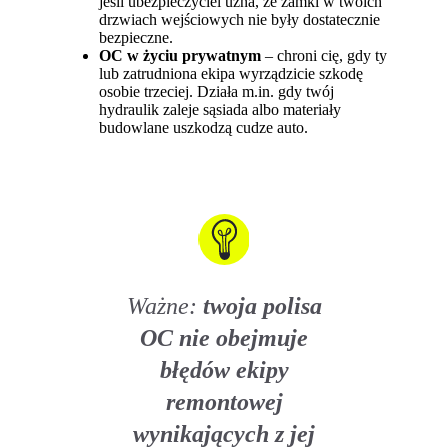
jeśli ubezpieczyciel uzna, że zamki w twoich
drzwiach wejściowych nie były dostatecznie
bezpieczne.
OC w życiu prywatnym
–
chroni cię, gdy ty
lub zatrudniona ekipa wyrządzicie szkodę
osobie trzeciej. Działa m.in. gdy twój
hydraulik zaleje sąsiada albo materiały
budowlane uszkodzą cudze auto.
Ważne:
twoja polisa
OC nie obejmuje
błędów ekipy
remontowej
wynikających z jej