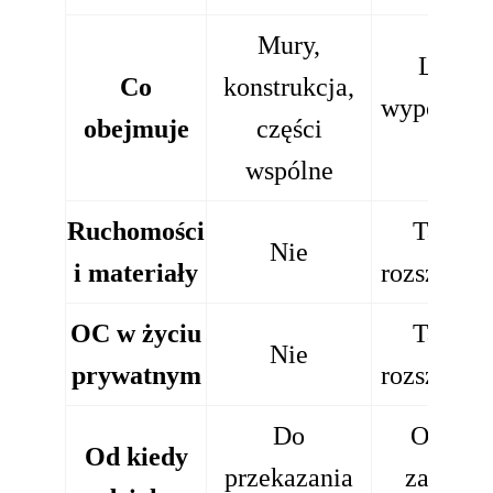
Mury,
Lokal,
Co
konstrukcja,
wyposażen
obejmuje
części
OC
wspólne
Ruchomości
Tak (p
Nie
i materiały
rozszerzen
OC w życiu
Tak (p
Nie
prywatnym
rozszerzen
Do
Od dat
Od kiedy
przekazania
zawarci