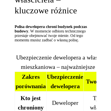
kluczowe różnice
Polisa dewelopera chroni budynek podczas
budowy
. W momencie odbioru technicznego
przestaje obejmować twoje mienie. Od tego
momentu musisz zadbać o własną polisę.
Ubezpieczenie dewelopera a własna po
mieszkaniowa – najważniejsze różni
Zakres
Ubezpieczenie
Twoja pol
porównania
dewelopera
Kto jest
Ty jak
Deweloper
chroniony
właścici