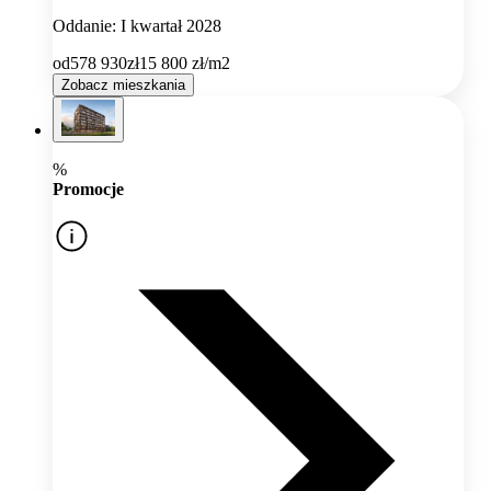
Oddanie: I kwartał 2028
od
578 930
zł
15 800
zł/m2
Zobacz mieszkania
%
Promocje