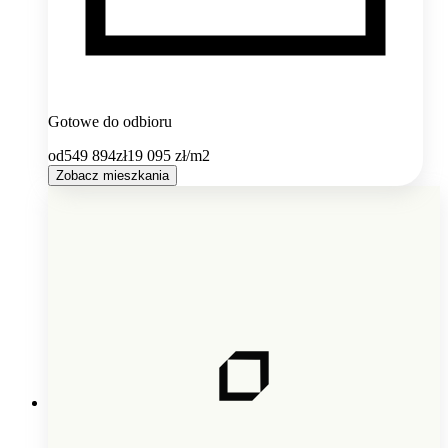
Gotowe do odbioru
od
549 894
zł
19 095
zł/m2
Zobacz mieszkania