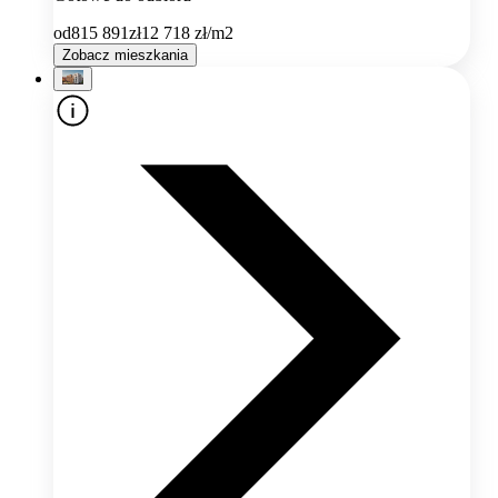
od
815 891
zł
12 718
zł/m2
Zobacz mieszkania