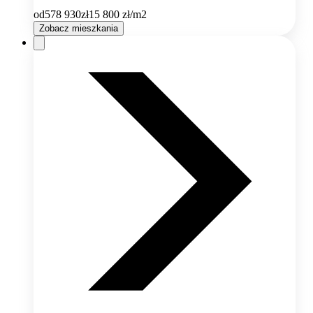
od
578 930
zł
15 800
zł/m2
Zobacz mieszkania