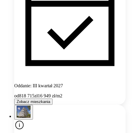
Oddanie: III kwartał 2027
od
818 715
zł
16 949
zł/m2
Zobacz mieszkania