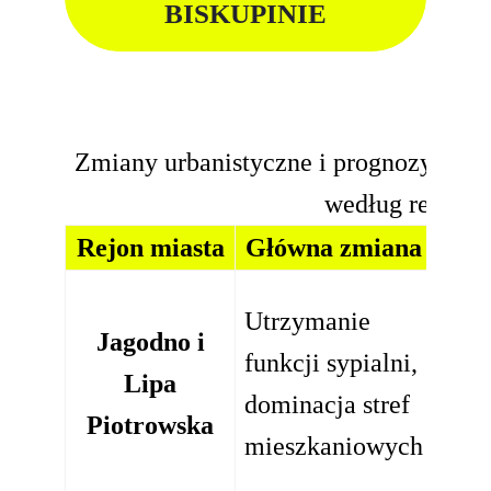
BISKUPINIE
Zmiany urbanistyczne i prognozy cen
według rejonó
Rejon miasta
Główna zmiana
Pro
Utrzymanie
Stab
Jagodno i
funkcji sypialni,
racj
Lipa
dominacja stref
(naj
Piotrowska
mieszkaniowych
mieś