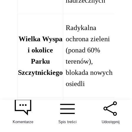
nadrzecznych
Sko
Radykalna
wzro
Wielka Wyspa
ochrona zieleni
(
seg
i okolice
(ponad 60%
pre
Parku
terenów),
naw
Szczytnickiego
blokada nowych
powy
osiedli
tys.
Brak wolnych
Południe
działek i
Dals
Krzyków
Komentarze
Spis treści
Udostępnij
ochrona terenów
(seg