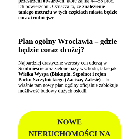
przestrzeni otwartych
, które zajmą 44–55 proc.
ich powierzchni. Oznacza to, że
znalezienie
taniego metrażu w tych częściach miasta będzie
coraz trudniejsze
.
Plan ogólny Wrocławia – gdzie
będzie coraz drożej?
Najbardziej drastyczne wzrosty cen uderzą w
Śródmieście
oraz zielone oazy wschodu, takie jak
Wielka Wyspa (Biskupin, Sępolno) i rejon
Parku Szczytnickiego (Zacisze, Zalesie)
– to
właśnie tam nowy plan ogólny oficjalnie zablokuje
możliwość budowy dużych osiedli.
NOWE
NIERUCHOMOŚCI NA