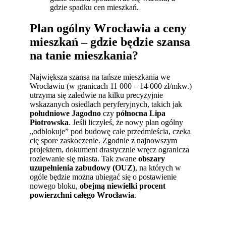
gdzie spadku cen mieszkań.
Plan ogólny Wrocławia a ceny
mieszkań – gdzie będzie szansa
na tanie mieszkania?
Największa szansa na tańsze mieszkania we
Wrocławiu (w granicach 11 000 – 14 000 zł/mkw.)
utrzyma się zaledwie na kilku precyzyjnie
wskazanych osiedlach peryferyjnych, takich jak
południowe Jagodno
czy
północna Lipa
Piotrowska
. Jeśli liczyłeś, że nowy plan ogólny
„odblokuje” pod budowę całe przedmieścia, czeka
cię spore zaskoczenie. Zgodnie z najnowszym
projektem, dokument drastycznie wręcz ogranicza
rozlewanie się miasta. Tak zwane
obszary
uzupełnienia zabudowy (OUZ)
, na których w
ogóle będzie można ubiegać się o postawienie
nowego bloku,
obejmą niewielki procent
powierzchni całego Wrocławia
.