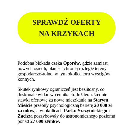
SPRAWDŹ OFERTY
NA KRZYKACH
Podobna blokada czeka
Oporów
, gdzie zamiast
nowych osiedli, planiści chronią rozległe tereny
gospodarczo-rolne, w tym okolice toru wyścigów
konnych.
Skutek rynkowy ograniczeń jest bezlitosny, co
doskonale widać w cennikach. Już teraz średnie
stawki ofertowe za nowe mieszkania na
Starym
Mieście
przebiły psychologiczną barierę
20 000 zł
za mkw.
, a w okolicach
Parku Szczytnickiego i
Zacisza
poszybowały do astronomicznego poziomu
ponad
27 000 zł/mkw.