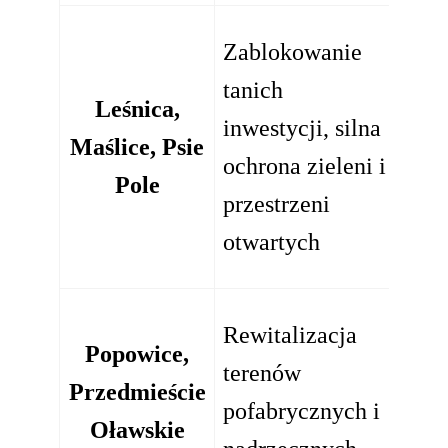
Zablokowanie
Wzr
tanich
(kon
Leśnica,
inwestycji, silna
tani
Maślice, Psie
ochrona zieleni i
osie
Pole
przestrzeni
tych
otwartych
rejo
Rewitalizacja
Popowice,
terenów
Umi
Przedmieście
pofabrycznych i
wzro
Oławskie