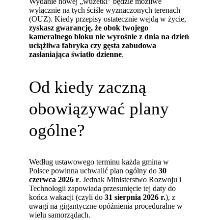
Wydanie nowej „wuzetki” będzie możliwe
wyłącznie na tych ściśle wyznaczonych terenach
(OUZ). Kiedy przepisy ostatecznie wejdą w życie,
zyskasz gwarancję, że obok twojego
kameralnego bloku nie wyrośnie z dnia na dzień
uciążliwa fabryka czy gęsta zabudowa
zasłaniająca światło dzienne
.
Od kiedy zaczną
obowiązywać plany
ogólne?
Według ustawowego terminu każda gmina w
Polsce powinna uchwalić plan ogólny do
30
czerwca 2026 r
. Jednak Ministerstwo Rozwoju i
Technologii zapowiada przesunięcie tej daty do
końca wakacji (czyli do
31 sierpnia 2026 r.
), z
uwagi na gigantyczne opóźnienia proceduralne w
wielu samorządach.