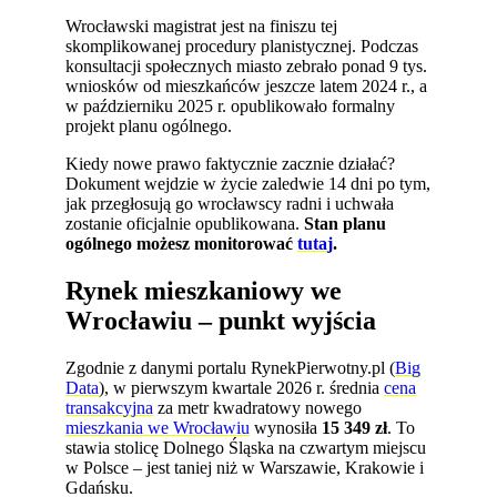
Wrocławski magistrat jest na finiszu tej
skomplikowanej procedury planistycznej. Podczas
konsultacji społecznych miasto zebrało ponad 9 tys.
wniosków od mieszkańców jeszcze latem 2024 r., a
w październiku 2025 r. opublikowało formalny
projekt planu ogólnego.
Kiedy nowe prawo faktycznie zacznie działać?
Dokument wejdzie w życie zaledwie 14 dni po tym,
jak przegłosują go wrocławscy radni i uchwała
zostanie oficjalnie opublikowana.
Stan planu
ogólnego możesz monitorować
tutaj
.
Rynek mieszkaniowy we
Wrocławiu – punkt wyjścia
Zgodnie z danymi portalu RynekPierwotny.pl (
Big
Data
), w pierwszym kwartale 2026 r. średnia
cena
transakcyjna
za metr kwadratowy nowego
mieszkania we Wrocławiu
wynosiła
15 349 zł
. To
stawia stolicę Dolnego Śląska na czwartym miejscu
w Polsce – jest taniej niż w Warszawie, Krakowie i
Gdańsku.