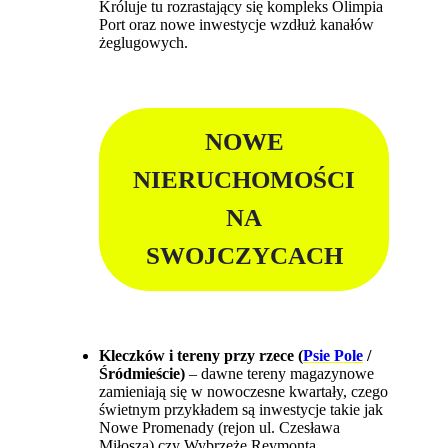
Króluje tu rozrastający się kompleks Olimpia
Port oraz nowe inwestycje wzdłuż kanałów
żeglugowych.
NOWE
NIERUCHOMOŚCI
NA
SWOJCZYCACH
Kleczków i tereny przy rzece (
Psie Pole
/
Śródmieście)
– dawne tereny magazynowe
zamieniają się w nowoczesne kwartały, czego
świetnym przykładem są inwestycje takie jak
Nowe Promenady (rejon ul. Czesława
Miłosza) czy Wybrzeże Reymonta.