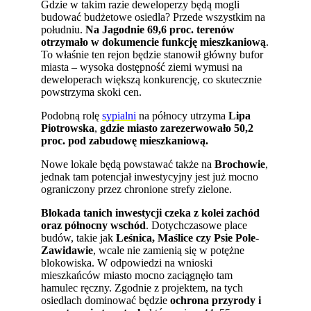
Gdzie w takim razie deweloperzy będą mogli
budować budżetowe osiedla? Przede wszystkim na
południu.
Na Jagodnie 69,6 proc. terenów
otrzymało w dokumencie funkcję mieszkaniową
.
To właśnie ten rejon będzie stanowił główny bufor
miasta – wysoka dostępność ziemi wymusi na
deweloperach większą konkurencję, co skutecznie
powstrzyma skoki cen.
Podobną rolę
sypialni
na północy utrzyma
Lipa
Piotrowska
,
gdzie miasto zarezerwowało 50,2
proc. pod zabudowę mieszkaniową.
Nowe lokale będą powstawać także na
Brochowie
,
jednak tam potencjał inwestycyjny jest już mocno
ograniczony przez chronione strefy zielone.
Blokada tanich inwestycji czeka z kolei zachód
oraz północny wschód
. Dotychczasowe place
budów, takie jak
Leśnica, Maślice czy Psie Pole-
Zawidawie
, wcale nie zamienią się w potężne
blokowiska. W odpowiedzi na wnioski
mieszkańców miasto mocno zaciągnęło tam
hamulec ręczny. Zgodnie z projektem, na tych
osiedlach dominować będzie
ochrona przyrody i