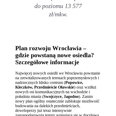
do poziomu 13 577
zł/mkw.
Plan rozwoju Wrocławia –
gdzie powstaną nowe osiedla?
Szczegółowe informacje
Najwięcej nowych osiedli we Wrocławiu powstanie
na zrewitalizowanych terenach poprzemysłowych i
nadrzecznych blisko centrum (
Popowice,
Kleczków, Przedmieście Oławskie
) oraz wzdłuż
nowych osi komunikacyjnych na wschodzie i
południu miasta (
Swojczyce, Jagodno
). Zanim
nowy plan ogólny ostatecznie zablokuje możliwość
budowania na dalekich przedmieściach,
deweloperzy już teraz intensywnie
zagospodarowują tereny wpisujące się w docelową