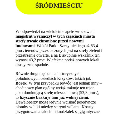
ŚRÓDMIEŚCIU
W odpowiedzi na wieloletnie apele wrocławian
magistrat wyznaczył w tych częściach miasta
strefy trwale chronione przed nowymi
budowami
. Wokół Parku Szczytnickiego aż 63,4
proc. terenów przeznaczonych jest na strefy zieleni i
przestrzenie otwarte, a na Biskupinie wskaźnik ten
wynosi 43,2 proc. W efekcie podaż nowych lokali
drastycznie spadnie.
Równie drogo będzie na historycznych,
południowych osiedlach Krzyków, takich jak
Borek
. W tym przypadku powód jest jednak inny –
choć nowy plan ogólny wciąż traktuje ten rejon
jako dominującą strefę mieszkaniową (53,3 proc.),
to
fizycznie brakuje tam już wolnej ziemi
.
Deweloperzy mogą jedynie wciskać pojedyncze
plomby w luki między starymi willami. Koszty
przygotowania takich mikrodziałek są gigantyczne.