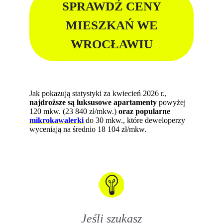
SPRAWDŹ CENY
MIESZKAŃ WE
WROCŁAWIU
Jak pokazują statystyki za kwiecień 2026 r.,
najdroższe są luksusowe apartamenty
powyżej
120 mkw. (23 840 zł/mkw.)
oraz popularne
mikrokawalerki
do 30 mkw., które deweloperzy
wyceniają na średnio 18 104 zł/mkw.
Jeśli szukasz