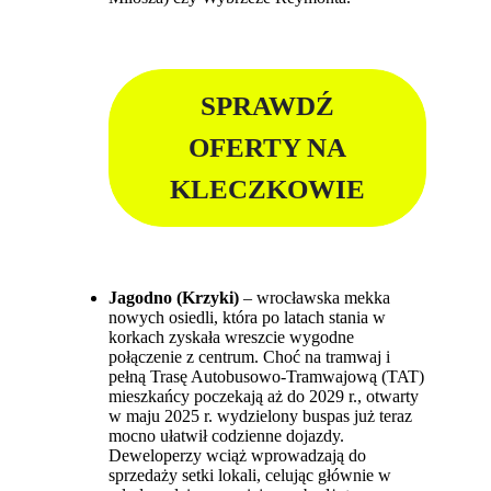
SPRAWDŹ
OFERTY NA
KLECZKOWIE
Jagodno (Krzyki)
– wrocławska mekka
nowych osiedli, która po latach stania w
korkach zyskała wreszcie wygodne
połączenie z centrum. Choć na tramwaj i
pełną Trasę Autobusowo-Tramwajową (TAT)
mieszkańcy poczekają aż do 2029 r., otwarty
w maju 2025 r. wydzielony buspas już teraz
mocno ułatwił codzienne dojazdy.
Deweloperzy wciąż wprowadzają do
sprzedaży setki lokali, celując głównie w