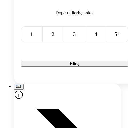
Dopasuj liczbę pokoi
1
2
3
4
5+
Filtruj