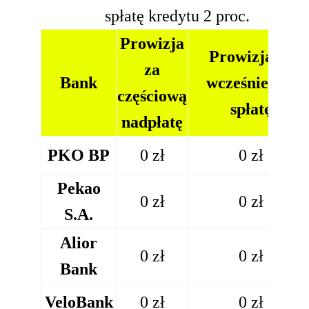
spłatę kredytu 2 proc.
Prowizja
Prowizja za
za
Bank
wcześniejszą
częściową
spłatę
nadpłatę
PKO BP
0 zł
0 zł
Pekao
0 zł
0 zł
S.A.
Alior
0 zł
0 zł
Bank
VeloBank
0 zł
0 zł