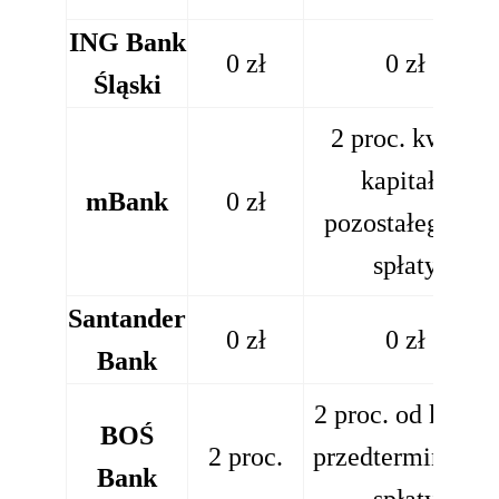
ING Bank
0 zł
0 zł
Śląski
2 proc. kwoty
kapitału
mBank
0 zł
pozostałego do
spłaty
Santander
0 zł
0 zł
Bank
2 proc. od kwoty
BOŚ
2 proc.
przedterminowej
Bank
spłaty