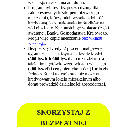
własnego mieszkania ani domu.
Program był również przeznaczony dla
zainteresowanych zakupem pierwszego
mieszkania, którzy mieli wysoką zdolność
kredytową, lecz brakowało im środków na
wkład własny. Nie musieli go wpłacać dzięki
gwarancji Banku Gospodarstwa Krajowego.
Mogli więc kupić mieszkanie
bez wkładu
własnego
.
Bezpieczny Kredyt 2 procent miał pewne
ograniczenia – maksymalną kwotę kredytu
(
500 tys. lub 600 tys.
dla par z dziećmi), a
także limit gotówkowego wkładu własnego
(
200 tys. zł
) i ceny nieruchomości (
1 mln zł
).
Jednocześnie kredytobiorca nie może w
kredytowanym lokalu mieszkalnym albo
domu prowadzić działalności gospodarczej.
SKORZYSTAJ Z
BEZPŁATNEJ