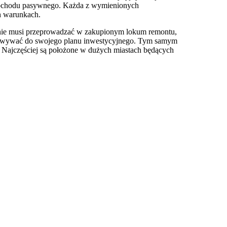
a dochodu pasywnego. Każda z wymienionych
h warunkach.
 nie musi przeprowadzać w zakupionym lokum remontu,
tosowywać do swojego planu inwestycyjnego. Tym samym
. Najczęściej są położone w dużych miastach będących