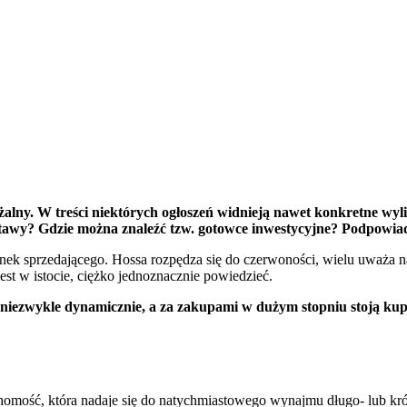
żalny. W treści niektórych ogłoszeń widnieją nawet konkretne wyl
tawy? Gdzie można znaleźć tzw. gotowce inwestycyjne? Podpowia
 rynek sprzedającego. Hossa rozpędza się do czerwoności, wielu uważ
est w istocie, ciężko jednoznacznie powiedzieć.
ą niezwykle dynamicznie, a za zakupami w dużym stopniu stoją ku
chomość, która nadaje się do natychmiastowego wynajmu długo- lub k