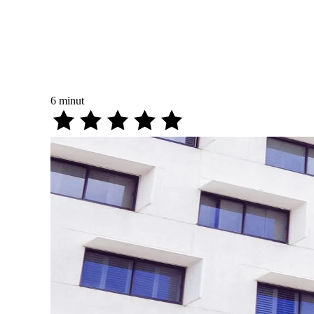
6
minut