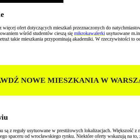
ie
az więcej ofert dotyczących mieszkań przeznaczonych do natychmias
esowaniem wśród studentów cieszą się
mikrokawalerki
usytuowane m.in.
etraż takie mieszkania przypominają akademiki. W rzeczywistości to od
AWDŹ NOWE MIESZKANIA W WARSZ
wiu
ą z reguły usytuowane w prestiżowych lokalizacjach. Większość z nic
owego spaceru od wrocławskiego rynku. Niektóre oferty wskazują na to,