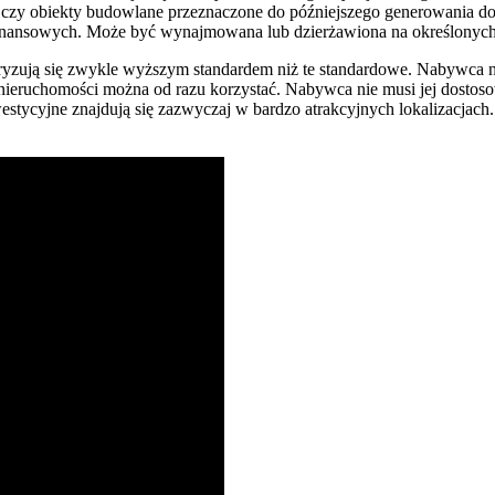
ałki czy obiekty budowlane przeznaczone do późniejszego generowani
finansowych. Może być wynajmowana lub dzierżawiona na określonyc
teryzują się zwykle wyższym standardem niż te standardowe. Nabywca
Z nieruchomości można od razu korzystać. Nabywca nie musi jej dos
estycyjne znajdują się zazwyczaj w bardzo atrakcyjnych lokalizacjach