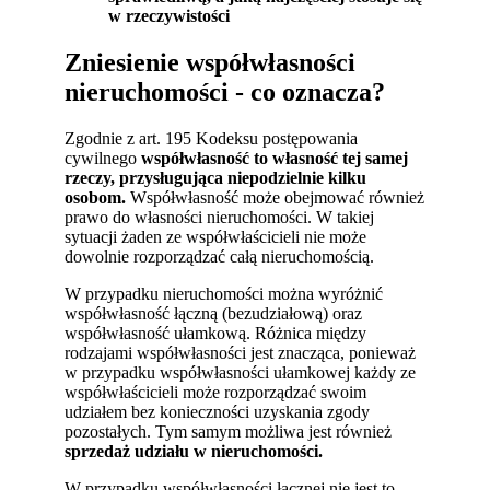
w rzeczywistości
Zniesienie współwłasności
nieruchomości - co oznacza?
Zgodnie z art. 195 Kodeksu postępowania
cywilnego
współwłasność to własność tej samej
rzeczy, przysługująca niepodzielnie kilku
osobom.
Współwłasność może obejmować również
prawo do własności nieruchomości. W takiej
sytuacji żaden ze współwłaścicieli nie może
dowolnie rozporządzać całą nieruchomością.
W przypadku nieruchomości można wyróżnić
współwłasność łączną (bezudziałową) oraz
współwłasność ułamkową. Różnica między
rodzajami współwłasności jest znacząca, ponieważ
w przypadku współwłasności ułamkowej każdy ze
współwłaścicieli może rozporządzać swoim
udziałem bez konieczności uzyskania zgody
pozostałych. Tym samym możliwa jest również
sprzedaż udziału w nieruchomości.
W przypadku współwłasności łącznej nie jest to