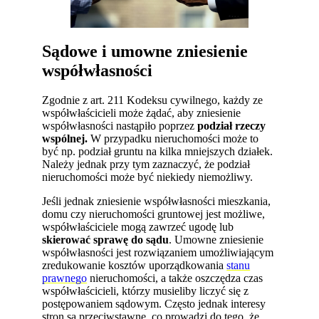
Sądowe i umowne zniesienie
współwłasności
Zgodnie z art. 211 Kodeksu cywilnego, każdy ze
współwłaścicieli może żądać, aby zniesienie
współwłasności nastąpiło poprzez
podział rzeczy
wspólnej.
W przypadku nieruchomości może to
być np. podział gruntu na kilka mniejszych działek.
Należy jednak przy tym zaznaczyć, że podział
nieruchomości może być niekiedy niemożliwy.
Jeśli jednak zniesienie współwłasności mieszkania,
domu czy nieruchomości gruntowej jest możliwe,
współwłaściciele mogą zawrzeć ugodę lub
skierować sprawę do sądu
. Umowne zniesienie
współwłasności jest rozwiązaniem umożliwiającym
zredukowanie kosztów uporządkowania
stanu
prawnego
nieruchomości, a także oszczędza czas
współwłaścicieli, którzy musieliby liczyć się z
postępowaniem sądowym. Często jednak interesy
stron są przeciwstawne, co prowadzi do tego, że