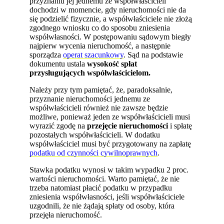
przyznaniu jej jednemu ze współwłaścicieli
dochodzi w momencie, gdy nieruchomości nie da
się podzielić fizycznie, a współwłaściciele nie złożą
zgodnego wniosku co do sposobu zniesienia
współwłasności. W postępowaniu sądowym biegły
najpierw wycenia nieruchomość, a następnie
sporządza
operat szacunkowy
. Sąd na podstawie
dokumentu ustala
wysokość spłat
przysługujących współwłaścicielom.
Należy przy tym pamiętać, że, paradoksalnie,
przyznanie nieruchomości jednemu ze
współwłaścicieli również nie zawsze będzie
możliwe, ponieważ jeden ze współwłaścicieli musi
wyrazić zgodę na
przejęcie nieruchomości
i spłatę
pozostałych współwłaścicieli. W dodatku
współwłaściciel musi być przygotowany na zapłatę
podatku od czynności cywilnoprawnych
.
Stawka podatku wynosi w takim wypadku 2 proc.
wartości nieruchomości. Warto pamiętać, że nie
trzeba natomiast płacić podatku w przypadku
zniesienia współwłasności, jeśli współwłaściciele
uzgodnili, że nie żądają spłaty od osoby, która
przejęła nieruchomość.