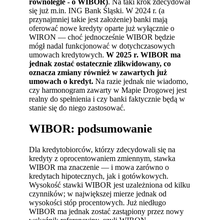
równolegle - o WIBOR)
. Na taki krok zdecydował
się już m.in. ING Bank Śląski. W 2024 r. (a
przynajmniej takie jest założenie) banki mają
oferować nowe kredyty oparte już wyłącznie o
WIRON — choć jednocześnie WIBOR będzie
mógł nadal funkcjonować w dotychczasowych
umowach kredytowych.
W 2025 r. WIBOR ma
jednak zostać ostatecznie zlikwidowany, co
oznacza zmiany również w zawartych już
umowach o kredyt.
Na razie jednak nie wiadomo,
czy harmonogram zawarty w Mapie Drogowej jest
realny do spełnienia i czy banki faktycznie będą w
stanie się do niego zastosować.
WIBOR: podsumowanie
Dla kredytobiorców, którzy zdecydowali się na
kredyty z oprocentowaniem zmiennym, stawka
WIBOR ma znaczenie — i mowa zarówno o
kredytach hipotecznych, jak i gotówkowych.
Wysokość stawki WIBOR jest uzależniona od kilku
czynników; w największej mierze jednak od
wysokości stóp procentowych. Już niedługo
WIBOR ma jednak zostać zastąpiony przez nowy