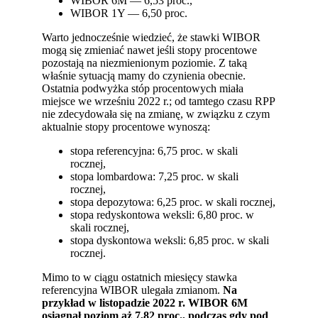
WIBOR 6M — 6,53 proc.,
WIBOR 1Y — 6,50 proc.
Warto jednocześnie wiedzieć, że stawki WIBOR
mogą się zmieniać nawet jeśli stopy procentowe
pozostają na niezmienionym poziomie. Z taką
właśnie sytuacją mamy do czynienia obecnie.
Ostatnia podwyżka stóp procentowych miała
miejsce we wrześniu 2022 r.; od tamtego czasu RPP
nie zdecydowała się na zmianę, w związku z czym
aktualnie stopy procentowe wynoszą:
stopa referencyjna: 6,75 proc. w skali
rocznej,
stopa lombardowa: 7,25 proc. w skali
rocznej,
stopa depozytowa: 6,25 proc. w skali rocznej,
stopa redyskontowa weksli: 6,80 proc. w
skali rocznej,
stopa dyskontowa weksli: 6,85 proc. w skali
rocznej.
Mimo to w ciągu ostatnich miesięcy stawka
referencyjna WIBOR ulegała zmianom.
Na
przykład w listopadzie 2022 r. WIBOR 6M
osiągnął poziom aż 7,82 proc., podczas gdy pod