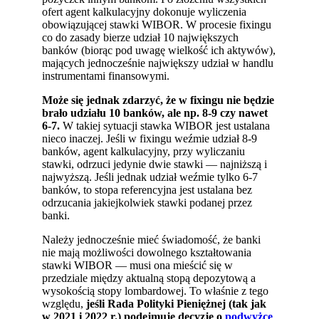
ofert agent kalkulacyjny dokonuje wyliczenia
obowiązującej stawki WIBOR. W procesie fixingu
co do zasady bierze udział 10 największych
banków (biorąc pod uwagę wielkość ich aktywów),
mających jednocześnie największy udział w handlu
instrumentami finansowymi.
Może się jednak zdarzyć, że w fixingu nie będzie
brało udziału 10 banków, ale np. 8-9 czy nawet
6-7.
W takiej sytuacji stawka WIBOR jest ustalana
nieco inaczej. Jeśli w fixingu weźmie udział 8-9
banków, agent kalkulacyjny, przy wyliczaniu
stawki, odrzuci jedynie dwie stawki — najniższą i
najwyższą. Jeśli jednak udział weźmie tylko 6-7
banków, to stopa referencyjna jest ustalana bez
odrzucania jakiejkolwiek stawki podanej przez
banki.
Należy jednocześnie mieć świadomość, że banki
nie mają możliwości dowolnego kształtowania
stawki WIBOR — musi ona mieścić się w
przedziale między aktualną stopą depozytową a
wysokością stopy lombardowej. To właśnie z tego
względu,
jeśli Rada Polityki Pieniężnej (tak jak
w 2021 i 2022 r.) podejmuje decyzję o
podwyżce