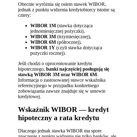
Obecnie wyróżnia się osiem stawek WIBOR,
jednak z punktu widzenia kredytobiorcy istotne są
cztery:
WIBOR 1M
(stawka dotycząca
jednomiesięcznej pożyczki),
WIBOR 3M
(trzymiesięcznej),
WIBOR 6M
(półrocznej),
WIBOR 1Y
(czyli stawka dotycząca
pożyczki rocznej).
Jeśli chodzi o oprocentowanie kredytu
hipotecznego,
banki najczęściej posługują się
stawką WIBOR 3M oraz WIBOR 6M
.
Informacja o zastosowanej stawce wskaźnika
referencyjnego w przypadku konkretnego
zobowiązania zawsze znajduje się w umowie
kredytowej.
Wskaźnik WIBOR — kredyt
hipoteczny a rata kredytu
Dlaczego jednak stawka WIBOR ma spore
znaczenie z punktu widzenia nie tylko banków, ale