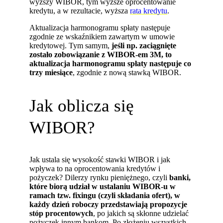
wyższy WIBOR, tym wyższe oprocentowanie
kredytu, a w rezultacie, wyższa
rata kredytu
.
Aktualizacja harmonogramu spłaty następuje
zgodnie ze wskaźnikiem zawartym w umowie
kredytowej. Tym samym,
jeśli np. zaciągnięte
zostało zobowiązanie z WIBOR-em 3M, to
aktualizacja harmonogramu spłaty następuje co
trzy miesiące
, zgodnie z nową stawką WIBOR.
Jak oblicza się
WIBOR?
Jak ustala się wysokość stawki WIBOR i jak
wpływa to na oprocentowania kredytów i
pożyczek? Dilerzy rynku pieniężnego, czyli
banki,
które biorą udział w ustalaniu WIBOR-u w
ramach tzw. fixingu (czyli składania ofert), w
każdy dzień roboczy przedstawiają propozycje
stóp procentowych
, po jakich są skłonne udzielać
pożyczek innym bankom. Po złożeniu wszystkich