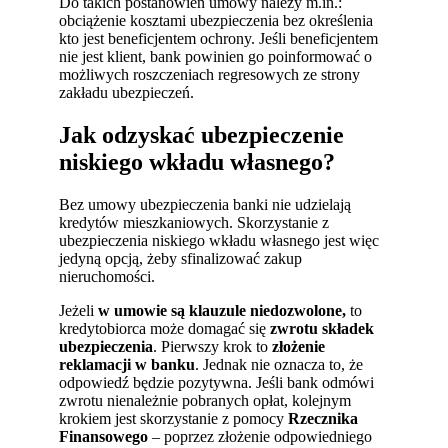
Do takich postanowień umowy należy m.in.:
obciążenie kosztami ubezpieczenia bez określenia
kto jest beneficjentem ochrony. Jeśli beneficjentem
nie jest klient, bank powinien go poinformować o
możliwych roszczeniach regresowych ze strony
zakładu ubezpieczeń.
Jak odzyskać ubezpieczenie
niskiego wkładu własnego?
Bez umowy ubezpieczenia banki nie udzielają
kredytów mieszkaniowych. Skorzystanie z
ubezpieczenia niskiego wkładu własnego jest więc
jedyną opcją, żeby sfinalizować zakup
nieruchomości.
Jeżeli
w umowie są klauzule
niedozwolone,
to
kredytobiorca może domagać się
zwrotu składek
ubezpieczenia
. Pierwszy krok to
złożenie
reklamacji w banku
. Jednak nie oznacza to, że
odpowiedź będzie pozytywna. Jeśli bank odmówi
zwrotu nienależnie pobranych opłat, kolejnym
krokiem jest skorzystanie z pomocy
Rzecznika
Finansowego
– poprzez złożenie odpowiedniego