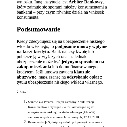
wniosku. Inną instytucją jest
Arbiter Bankowy
,
który zajmuje się sporami między konsumentami a
bankami – przy czym również działa na wniosek
konsumenta.
Podsumowanie
Kiedy zdecydujesz się na ubezpieczenie niskiego
wkładu własnego, to
podpisanie umowy wpłynie
na koszt kredytu
. Bank naliczy kwotę lub
pobierze ją w wyższych ratach. Jednak
ubezpieczenie może być
jedynym sposobem na
zakup mieszkania
lub domu finansowanego
kredytem. Jeśli umowa zawiera
klauzule
abuzywne
, masz szansę na
odzyskanie opłat
z
tytułu ubezpieczenia niskiego wkładu własnego.
Źródło:
Stanowisko Prezesa Urzędu Ochrony Konkurencji i
Konsumentów dotyczące klauzul odnoszące się do
ubezpieczenia niskiego wkładu własnego (UNWW)
zamieszczanych w umowach bankowych, 17.12.2018.
Rekomendacja S, dotycząca dobrych praktyk w zakresie