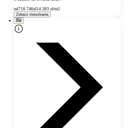
od
718 746
zł
14 283
zł/m2
Zobacz mieszkania