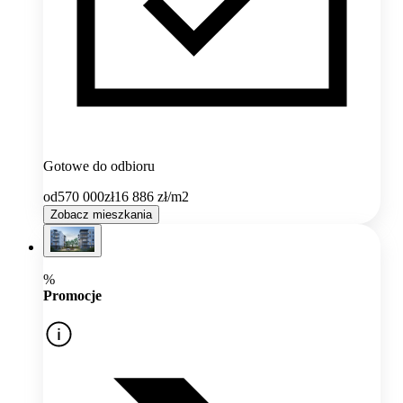
Gotowe do odbioru
od
570 000
zł
16 886
zł/m2
Zobacz mieszkania
%
Promocje