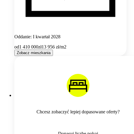
Oddanie: I kwartał 2028
od
1 410 000
zł
13 956
zł/m2
Zobacz mieszkania
Chcesz zobaczyć lepiej dopasowane oferty?
Dopasuj liczbę pokoi