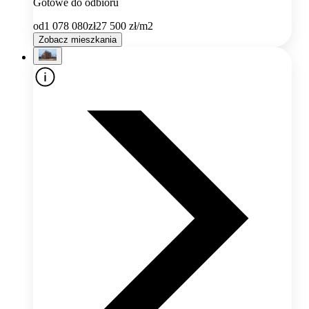
Gotowe do odbioru
od
1 078 080
zł
27 500
zł/m2
Zobacz mieszkania