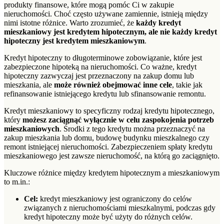
produkty finansowe, które mogą pomóc Ci w zakupie
nieruchomości. Choć często używane zamiennie, istnieją między
nimi istotne różnice. Warto zrozumieć, że
każdy kredyt
mieszkaniowy jest kredytem hipotecznym, ale nie każdy kredyt
hipoteczny jest kredytem mieszkaniowym
.
Kredyt hipoteczny to długoterminowe zobowiązanie, które jest
zabezpieczone hipoteką na nieruchomości. Co ważne, kredyt
hipoteczny zazwyczaj jest przeznaczony na zakup domu lub
mieszkania, ale
może również obejmować inne cele
, takie jak
refinansowanie istniejącego kredytu lub sfinansowanie remontu.
Kredyt mieszkaniowy to specyficzny rodzaj kredytu hipotecznego,
który
możesz
zaciągnąć wyłącznie w celu zaspokojenia potrzeb
mieszkaniowych
.
Środki z tego kredytu można przeznaczyć na
zakup mieszkania lub domu, budowę budynku mieszkalnego czy
remont istniejącej nieruchomości. Zabezpieczeniem spłaty kredytu
mieszkaniowego jest zawsze nieruchomość, na którą go zaciągnięto.
Kluczowe różnice między kredytem hipotecznym a mieszkaniowym
to m.in.:
Cel:
kredyt mieszkaniowy jest ograniczony do celów
związanych z nieruchomościami mieszkalnymi, podczas gdy
kredyt hipoteczny może być użyty do różnych celów.