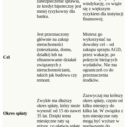
zabezpieczenie sprawia,
windykację, co wiąże
że kredyt hipoteczny jest
się z większym
mniej ryzykowny dla
ryzykiem dla instytucji
banku.
finansowej.
Jest przeznaczony
Możesz go
głównie na zakup
wykorzystać na
nieruchomości
dowolny cel – od
(mieszkania, domu,
zakupu sprzętu AGD,
działki) lub na
przez wakacje, po
Cel
sfinansowanie działań
pokrycie bieżących
związanych z
wydatków. Nie ma
nieruchomościami,
ograniczeń co do
takich jak budowa czy
przeznaczenia
remont.
środków.
Zazwyczaj ma krótszy
Zwykle ma dłuższy
okres spłaty, często od
okres spłaty, który może
kilku miesięcy do
wynosić od 15 do nawet
kilku lat. W związku z
Okres spłaty
35 lat. Dzięki temu
tym miesięczne raty
miesięczne raty są
mogą być wyższe w
niższe, co ułatwia spłatę.
porównaniu do