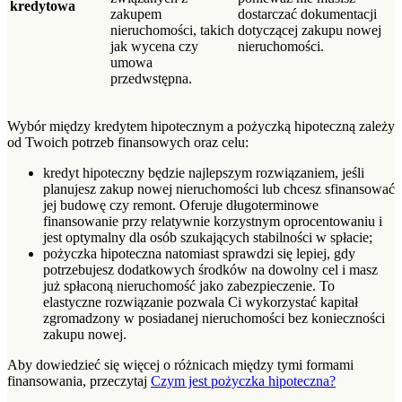
kredytowa
zakupem
dostarczać dokumentacji
nieruchomości, takich
dotyczącej zakupu nowej
jak wycena czy
nieruchomości.
umowa
przedwstępna.
Wybór między kredytem hipotecznym a pożyczką hipoteczną zależy
od Twoich potrzeb finansowych oraz celu:
kredyt hipoteczny będzie najlepszym rozwiązaniem, jeśli
planujesz zakup nowej nieruchomości lub chcesz sfinansować
jej budowę czy remont. Oferuje długoterminowe
finansowanie przy relatywnie korzystnym oprocentowaniu i
jest optymalny dla osób szukających stabilności w spłacie;
pożyczka hipoteczna natomiast sprawdzi się lepiej, gdy
potrzebujesz dodatkowych środków na dowolny cel i masz
już spłaconą nieruchomość jako zabezpieczenie. To
elastyczne rozwiązanie pozwala Ci wykorzystać kapitał
zgromadzony w posiadanej nieruchomości bez konieczności
zakupu nowej.
Aby dowiedzieć się więcej o różnicach między tymi formami
finansowania, przeczytaj
Czym jest pożyczka hipoteczna?