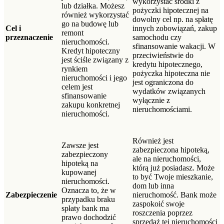
wykorzystać środki z
lub działka. Możesz
pożyczki hipotecznej na
również wykorzystać
dowolny cel np. na spłatę
go na budowę lub
Cel i
innych zobowiązań, zakup
remont
przeznaczenie
samochodu czy
nieruchomości.
sfinansowanie wakacji. W
Kredyt hipoteczny
przeciwieństwie do
jest ściśle związany z
kredytu hipotecznego,
rynkiem
pożyczka hipoteczna nie
nieruchomości i jego
jest ograniczona do
celem jest
wydatków związanych
sfinansowanie
wyłącznie z
zakupu konkretnej
nieruchomościami.
nieruchomości.
Również jest
Zawsze jest
zabezpieczona hipoteką,
zabezpieczony
ale na nieruchomości,
hipoteką na
którą już posiadasz. Może
kupowanej
to być Twoje mieszkanie,
nieruchomości.
dom lub inna
Oznacza to, że w
Zabezpieczenie
nieruchomość. Bank może
przypadku braku
zaspokoić swoje
spłaty bank ma
roszczenia poprzez
prawo dochodzić
sprzedaż tej nieruchomości