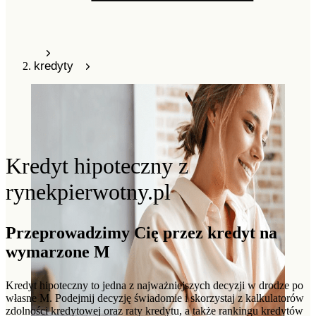
kredyty
Kredyt hipoteczny z
rynekpierwotny.pl
Przeprowadzimy Cię przez kredyt na
wymarzone M
Kredyt hipoteczny to jedna z najważniejszych decyzji w drodze po
własne M. Podejmij decyzję świadomie i skorzystaj z kalkulatorów
zdolności kredytowej oraz raty kredytu, a także rankingu kredytów