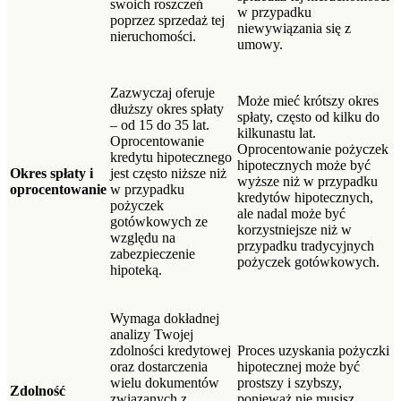
swoich roszczeń
w przypadku
poprzez sprzedaż tej
niewywiązania się z
nieruchomości.
umowy.
Zazwyczaj oferuje
Może mieć krótszy okres
dłuższy okres spłaty
spłaty, często od kilku do
– od 15 do 35 lat.
kilkunastu lat.
Oprocentowanie
Oprocentowanie pożyczek
kredytu hipotecznego
hipotecznych może być
Okres spłaty i
jest często niższe niż
wyższe niż w przypadku
oprocentowanie
w przypadku
kredytów hipotecznych,
pożyczek
ale nadal może być
gotówkowych ze
korzystniejsze niż w
względu na
przypadku tradycyjnych
zabezpieczenie
pożyczek gotówkowych.
hipoteką.
Wymaga dokładnej
analizy Twojej
zdolności kredytowej
Proces uzyskania pożyczki
oraz dostarczenia
hipotecznej może być
wielu dokumentów
prostszy i szybszy,
Zdolność
związanych z
ponieważ nie musisz