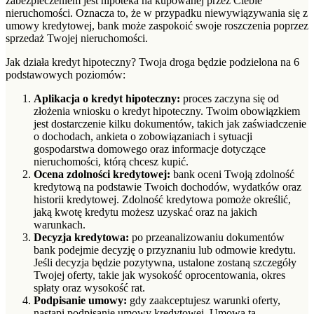
zabezpieczeniem jest hipoteka na kupowanej przez Ciebie
nieruchomości. Oznacza to, że w przypadku niewywiązywania się z
umowy kredytowej, bank może zaspokoić swoje roszczenia poprzez
sprzedaż Twojej nieruchomości.
Jak działa kredyt hipoteczny? Twoja droga będzie podzielona na 6
podstawowych poziomów:
Aplikacja o kredyt hipoteczny:
proces zaczyna się od
złożenia wniosku o kredyt hipoteczny. Twoim obowiązkiem
jest dostarczenie kilku dokumentów, takich jak zaświadczenie
o dochodach, ankieta o zobowiązaniach i sytuacji
gospodarstwa domowego oraz informacje dotyczące
nieruchomości, którą chcesz kupić.
Ocena zdolności kredytowej:
bank oceni Twoją zdolność
kredytową na podstawie Twoich dochodów, wydatków oraz
historii kredytowej. Zdolność kredytowa pomoże określić,
jaką kwotę kredytu możesz uzyskać oraz na jakich
warunkach.
Decyzja kredytowa:
po przeanalizowaniu dokumentów
bank podejmie decyzję o przyznaniu lub odmowie kredytu.
Jeśli decyzja będzie pozytywna, ustalone zostaną szczegóły
Twojej oferty, takie jak wysokość oprocentowania, okres
spłaty oraz wysokość rat.
Podpisanie umowy:
gdy zaakceptujesz warunki oferty,
nastąpi podpisanie umowy kredytowej. Umowa ta