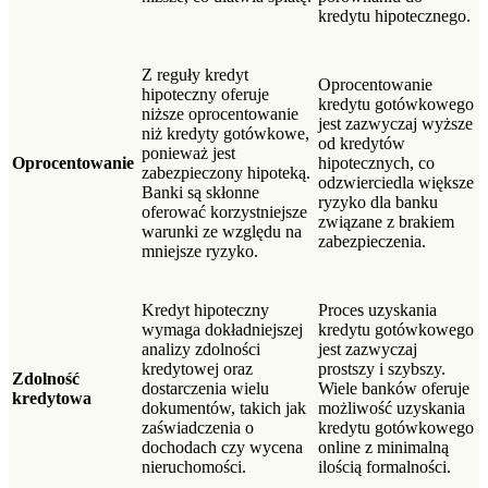
kredytu hipotecznego.
Z reguły kredyt
Oprocentowanie
hipoteczny oferuje
kredytu gotówkowego
niższe oprocentowanie
jest zazwyczaj wyższe
niż kredyty gotówkowe,
od kredytów
ponieważ jest
Oprocentowanie
hipotecznych, co
zabezpieczony hipoteką.
odzwierciedla większe
Banki są skłonne
ryzyko dla banku
oferować korzystniejsze
związane z brakiem
warunki ze względu na
zabezpieczenia.
mniejsze ryzyko.
Kredyt hipoteczny
Proces uzyskania
wymaga dokładniejszej
kredytu gotówkowego
analizy zdolności
jest zazwyczaj
kredytowej oraz
prostszy i szybszy.
Zdolność
dostarczenia wielu
Wiele banków oferuje
kredytowa
dokumentów, takich jak
możliwość uzyskania
zaświadczenia o
kredytu gotówkowego
dochodach czy wycena
online z minimalną
nieruchomości.
ilością formalności.