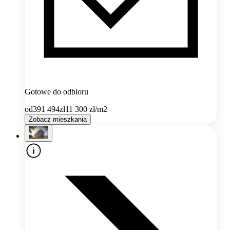
Gotowe do odbioru
od
391 494
zł
11 300
zł/m2
Zobacz mieszkania