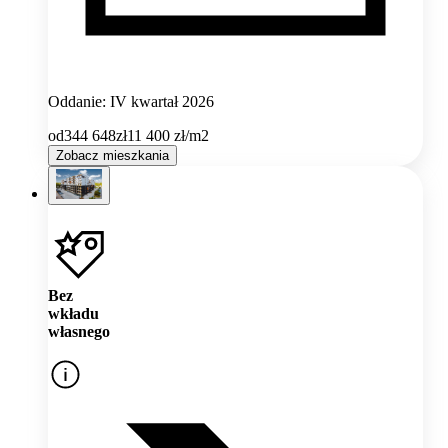
Oddanie: IV kwartał 2026
od
344 648
zł
11 400
zł/m2
Zobacz mieszkania
Bez
wkładu
własnego