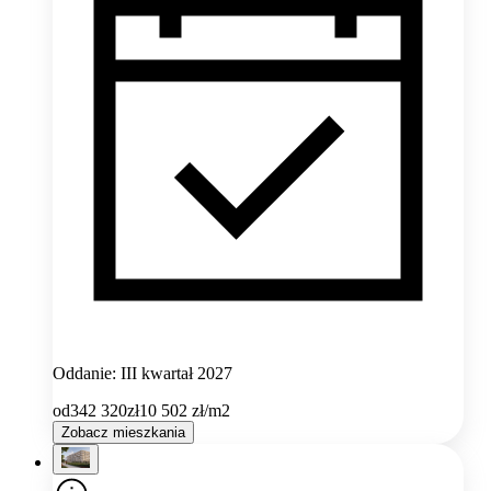
Oddanie: III kwartał 2027
od
342 320
zł
10 502
zł/m2
Zobacz mieszkania