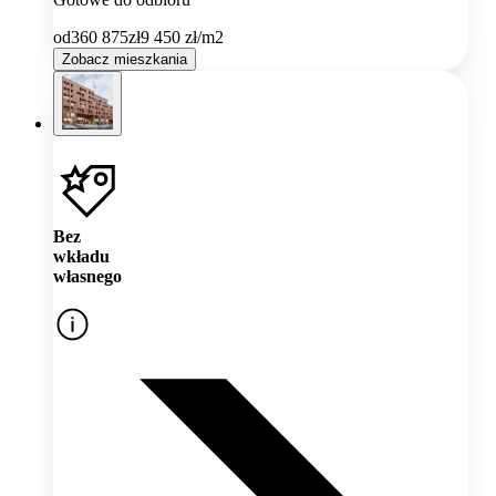
od
360 875
zł
9 450
zł/m2
Zobacz mieszkania
Bez
wkładu
własnego