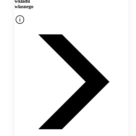
wkładu
własnego