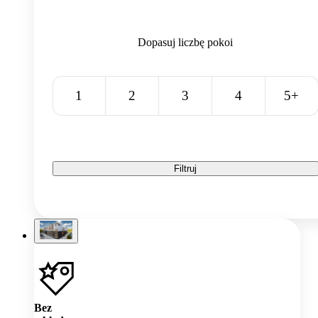
Dopasuj liczbę pokoi
1
2
3
4
5+
Filtruj
Bez