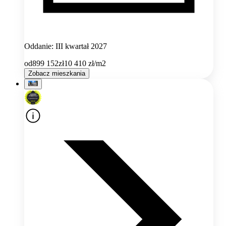
Oddanie: III kwartał 2027
od
899 152
zł
10 410
zł/m2
Zobacz mieszkania