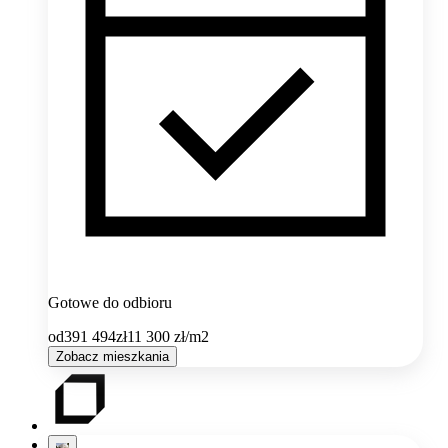
Gotowe do odbioru
od
391 494
zł
11 300
zł/m2
Zobacz mieszkania