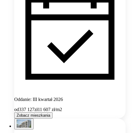
Oddanie: III kwartał 2026
od
337 127
zł
11 607
zł/m2
Zobacz mieszkania