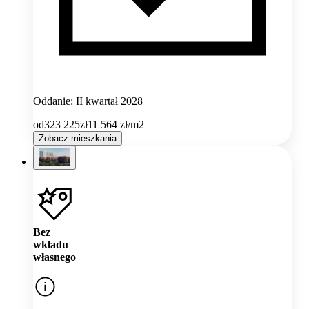
Oddanie: II kwartał 2028
od
323 225
zł
11 564
zł/m2
Zobacz mieszkania
Bez
wkładu
własnego