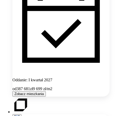
Oddanie: I kwartał 2027
od
387 681
zł
9 699
zł/m2
Zobacz mieszkania