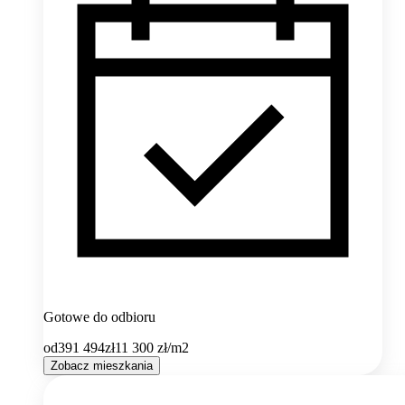
Gotowe do odbioru
od
391 494
zł
11 300
zł/m2
Zobacz mieszkania