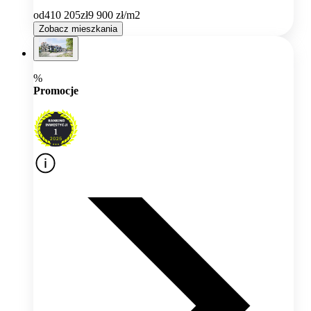
od
410 205
zł
9 900
zł/m2
Zobacz mieszkania
%
Promocje