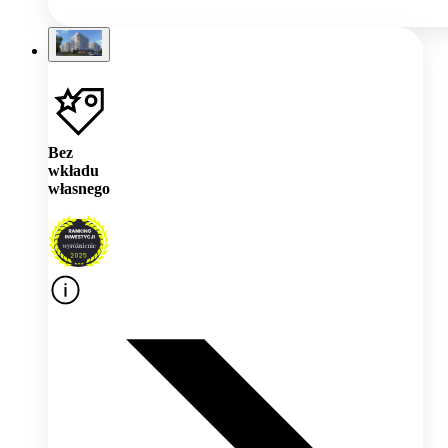
Bez
wkładu
własnego