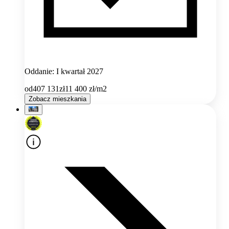
Oddanie: I kwartał 2027
od
407 131
zł
11 400
zł/m2
Zobacz mieszkania