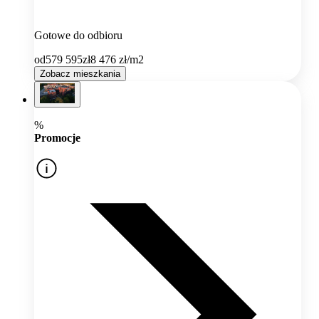
Gotowe do odbioru
od
579 595
zł
8 476
zł/m2
Zobacz mieszkania
%
Promocje