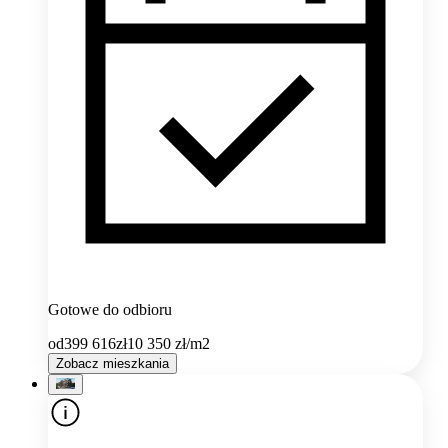
Gotowe do odbioru
od
399 616
zł
10 350
zł/m2
Zobacz mieszkania