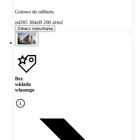
Gotowe do odbioru
od
285 384
zł
9 200
zł/m2
Zobacz mieszkania
Bez
wkładu
własnego