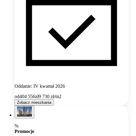
Oddanie: IV kwartał 2026
od
404 556
zł
9 730
zł/m2
Zobacz mieszkania
%
Promocje