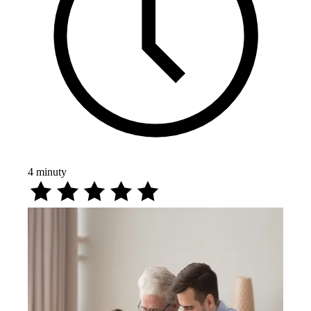
4
minuty