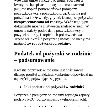
wówczas umowa może być ustna. Powyżej tej
kwoty trzeba spisać umowę – nie ma znaczenia,
jaki jest stopień pokrewieństwa pomiędzy
pożyczkodawcą a pożyczkobiorcą. Umowa jest
potrzebna także wtedy, gdy udzielana jest
pożyczka
nieoprocentowana od rodziny
. Wzór
tego typu
dokumentu można z łatwością znaleźć w sieci. W
umowie należy podać dane pożyczkodawcy i
pożyczkobiorcy, i stopień ich pokrewieństwa.
Trzeba też określić pożyczaną kwotę i to kiedy ma
nastąpić
zwrot pożyczki od rodziny
.
Podatek od pożyczki w rodzinie
– podsumowanie
Kwestia pożyczek w rodzinie jest dość zawiła,
dlatego poniżej znajdziesz konkretne odpowiedzi na
najczęściej pojawiające się pytania.
Jaki podatek od pożyczki w rodzinie?
Pożyczenie pieniędzy od rodziny wymaga zapłaty
podatku PCC (od czynności cywilnoprawnych).