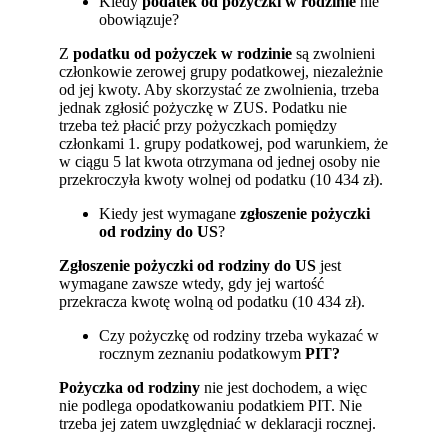
Kiedy
podatek od pożyczki w rodzinie
nie
obowiązuje?
Z
podatku od pożyczek w rodzinie
są zwolnieni
członkowie zerowej grupy podatkowej, niezależnie
od jej kwoty. Aby skorzystać ze zwolnienia, trzeba
jednak zgłosić pożyczkę w ZUS. Podatku nie
trzeba też płacić przy pożyczkach pomiędzy
członkami 1. grupy podatkowej, pod warunkiem, że
w ciągu 5 lat kwota otrzymana od jednej osoby nie
przekroczyła kwoty wolnej od podatku (10 434 zł).
Kiedy jest wymagane
zgłoszenie pożyczki
od rodziny do US
?
Zgłoszenie pożyczki od rodziny do US
jest
wymagane zawsze wtedy, gdy jej wartość
przekracza kwotę wolną od podatku (10 434 zł).
Czy pożyczkę od rodziny trzeba wykazać w
rocznym zeznaniu podatkowym
PIT?
Pożyczka od
rodziny
nie jest dochodem, a więc
nie podlega opodatkowaniu podatkiem PIT. Nie
trzeba jej zatem uwzględniać w deklaracji rocznej.