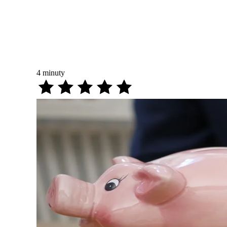
4
minuty