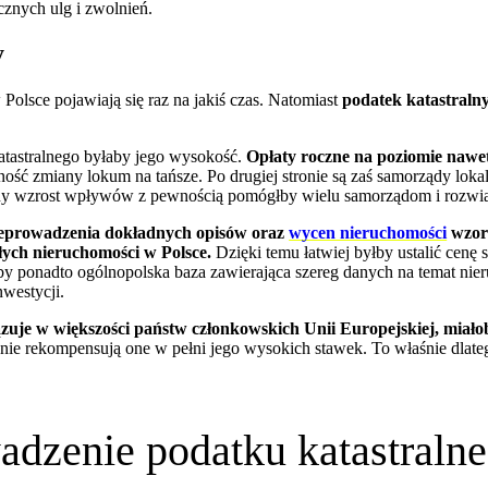
cznych ulg i zwolnień.
y
olsce pojawiają się raz na jakiś czas. Natomiast
podatek katastralny
atastralnego byłaby jego wysokość.
Opłaty roczne na poziomie nawe
ć zmiany lokum na tańsze. Po drugiej stronie są zaś samorządy lokal
zny wzrost wpływów z pewnością pomógłby wielu samorządom i rozwią
eprowadzenia dokładnych opisów oraz
wycen nieruchomości
wzorc
łych nieruchomości w Polsce.
Dzięki temu łatwiej byłby ustalić cenę 
y ponadto ogólnopolska baza zawierająca szereg danych na temat nieru
westycji.
uje w większości państw członkowskich Unii Europejskiej, miał
j nie rekompensują one w pełni jego wysokich stawek. To właśnie dlat
dzenie podatku katastraln