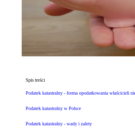
Spis treści
Podatek katastralny - forma opodatkowania właścicieli n
Podatek katastralny w Polsce
Podatek katastralny - wady i zalety