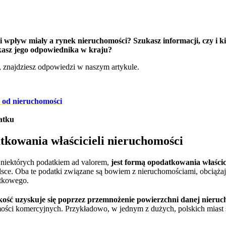
aki wpływ miały a rynek nieruchomości? Szukasz informacji, czy i
ukasz jego odpowiednika w kraju?
o, znajdziesz odpowiedzi w naszym artykule.
 od nieruchomości
atku
tkowania właścicieli nieruchomości
z niektórych podatkiem ad valorem,
jest formą opodatkowania właścic
ce. Oba te podatki związane są bowiem z nieruchomościami, obciążają i
atkowego.
ść uzyskuje się poprzez przemnożenie powierzchni danej nieruc
ości komercyjnych. Przykładowo, w jednym z dużych, polskich miast st