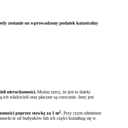
 kiedy zostanie on wprowadzony podatek katastralny
ieli nieruchomości.
Można rzecz, że jest to daleki
ch właścicieli oraz płacone są corocznie. Inny jest
2
homości poprzez stawkę za 1 m
.
Przy czym odmienne
awki te od budynków lub ich części kształtują się w