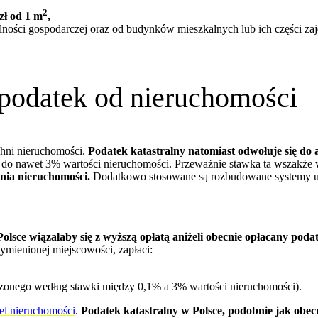
2
zł od 1 m
,
ości gospodarczej oraz od budynków mieszkalnych lub ich części zaję
 podatek od nieruchomości
chni nieruchomości.
Podatek katastralny natomiast odwołuje się do 
1% do nawet 3% wartości nieruchomości. Przeważnie stawka ta wszakże
nia nieruchomości.
Dodatkowo stosowane są rozbudowane systemy ul
sce wiązałaby się z wyższą opłatą aniżeli obecnie opłacany poda
ymienionej miejscowości, zapłaci:
liczonego według stawki między 0,1% a 3% wartości nieruchomości).
iel nieruchomości
.
Podatek katastralny w Polsce, podobnie jak obe