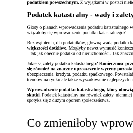
podatkiem powszechnym.
Z wyjątkami w postaci nieli
Podatek katastralny - wady i zalet
Głosy o planach wprowadzenia podatku katastralnego w P
wiązałoby się wprowadzenie podatku katastralnego?
Bez wątpienia, dla podatników, główną wadą podatku k
większości dotkliwe.
Mogłyby nawet wymusić koniecznoś
– tak jak obecnie podatku od nieruchomości. Tak znac
Jakie są zalety podatku katastralnego?
Konieczność prz
się również na znaczne uproszczenie wyceny pozosta
ubezpieczenia, kredytu, podatku spadkowego. Powstałab
trendów na rynku ale także wyszukiwanie najlepszych in
Wprowadzenie podatku katastralnego, który obowiąz
skutki.
Podatek katastralny ma również zalety, niemnie
spotyka się z dużym oporem społeczeństwa.
Co zmieniłoby wprowa