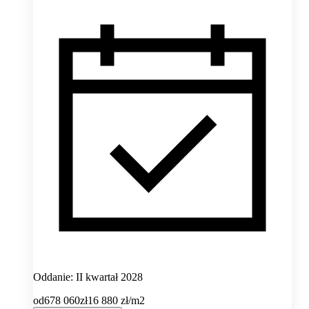
Oddanie: II kwartał 2028
od
678 060
zł
16 880
zł/m2