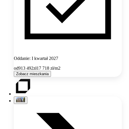
Oddanie: I kwartał 2027
od
913 492
zł
17 718
zł/m2
Zobacz mieszkania