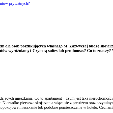
mentów prywatnych?
rem dla osób poszukujących własnego M. Zazwyczaj budzą skojar
ntów wyróżniamy? Czym są suites lub penthouses? Co to znaczy?
jących mieszkania. Co to apartament – czym jest taka nieruchomość?
. Nierzadko pierwsze skojarzenia wiążą się z prestiżem oraz przytuln
ielopokojowe mieszkanie lub podobne pomieszczenie w hotelu. Cecham