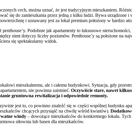
zytoczonych cech, można uznać, że jest tradycyjnym mieszkaniem. Ró
awać się do zamieszkania przez jedną z kilku ludzi. Bywa urządzone i 
wierzchnię i uznawany jest za lokal premium położony w bardzo atrak
ż penthouse’y. Podobnie jak apartamenty to luksusowe nieruchomości,
omiędzy nimi dotyczy liczby poziomów. Penthouse’y są położone na na
ściera się spektakularny widok.
okalowi mieszkalnemu, ale i całemu budynkowi. Sytuacja, gdy przes
 apartamentem, nie powinna zaistnieć.
Oczywiście stare, nawet kilku
tanie gruntowna rewitalizacja i odpowiednie remonty.
ywiste jest to, co powinno znaleźć się w części wspólnej budynku apa
mieszkańców chcących przysiąść na chwilę wśród kwiatów).
Dodatkowo 
rywatne windy
– dowożące mieszkańców do konkretnego lokalu. Tych 
darmowa siłownia lub basen dla mieszkańców.