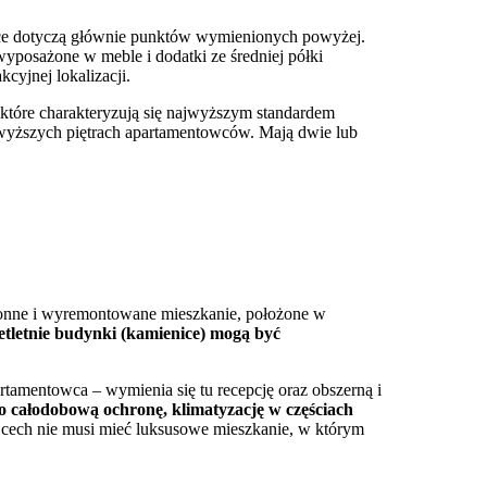
żnice dotyczą głównie punktów wymienionych powyżej.
wyposażone w meble i dodatki ze średniej półki
cyjnej lokalizacji.
 które charakteryzują się najwyższym standardem
jwyższych piętrach apartamentowców. Mają dwie lub
tronne i wyremontowane mieszkanie, położone w
setletnie budynki (kamienice) mogą być
rtamentowca – wymienia się tu recepcję oraz obszerną i
całodobową ochronę, klimatyzację w częściach
cech nie musi mieć luksusowe mieszkanie, w którym