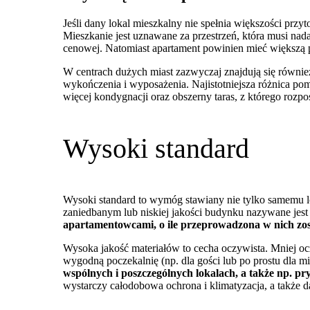
Jeśli dany lokal mieszkalny nie spełnia większości pr
Mieszkanie jest uznawane za przestrzeń, która musi nad
cenowej. Natomiast apartament powinien mieć większą po
W centrach dużych miast zazwyczaj znajdują się równie
wykończenia i wyposażenia. Najistotniejsza różnica p
więcej kondygnacji oraz obszerny taras, z którego rozpo
Wysoki standard
Wysoki standard to wymóg stawiany nie tylko samemu l
zaniedbanym lub niskiej jakości budynku nazywane jest
apartamentowcami, o ile przeprowadzona w nich zos
Wysoka jakość materiałów to cecha oczywista. Mniej ocz
wygodną poczekalnię (np. dla gości lub po prostu dla 
wspólnych i poszczególnych lokalach, a także np. p
wystarczy całodobowa ochrona i klimatyzacja, a także 