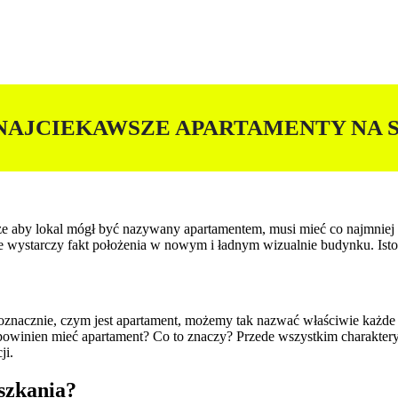
NAJCIEKAWSZE APARTAMENTY NA 
 że aby lokal mógł być nazywany apartamentem, musi mieć co najmnie
e wystarczy fakt położenia w nowym i ładnym wizualnie budynku. Istot
noznacznie, czym jest apartament, możemy tak nazwać właściwie każde
 powinien mieć apartament? Co to znaczy? Przede wszystkim charakte
ji.
szkania?