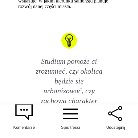
wskazuje, w jakim kierunku samorząd planuje
rozwój danej części miasta.
Studium pomoże ci
zrozumieć, czy okolica
będzie się
urbanizować, czy
zachowa charakter
mieszkaniowy. Ze
studium dowiesz się
Komentarze
Spis treści
Udostępnij
też, jaki kierunek