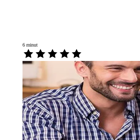
6
minut