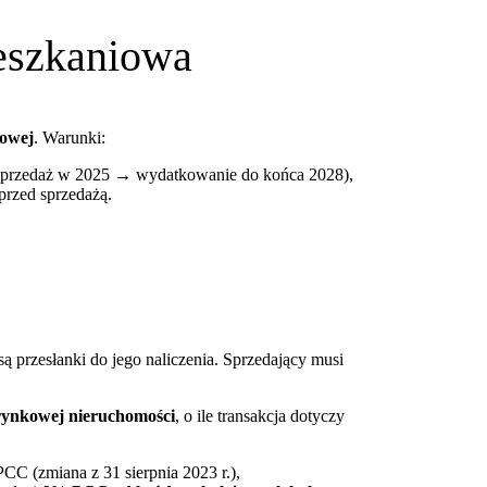
ieszkaniowa
iowej
. Warunki:
. sprzedaż w 2025 → wydatkowanie do końca 2028),
przed sprzedażą.
e są przesłanki do jego naliczenia. Sprzedający musi
rynkowej nieruchomości
, o ile transakcja dotyczy
PCC (zmiana z 31 sierpnia 2023 r.),