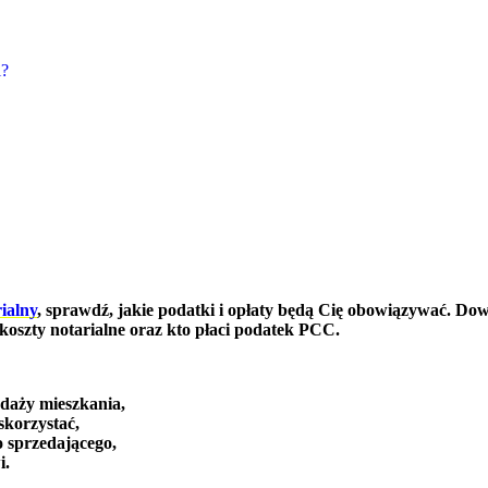
i?
rialny
, sprawdź, jakie podatki i opłaty będą Cię obowiązywać. Dowi
z koszty notarialne oraz kto płaci podatek PCC.
daży mieszkania,
skorzystać,
o sprzedającego,
i.