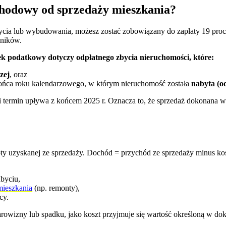
chodowy od sprzedaży mieszkania?
bycia lub wybudowania, możesz zostać zobowiązany do zapłaty 19 pro
nników.
zek podatkowy dotyczy odpłatnego zbycia nieruchomości, które:
zej
, oraz
ońca roku kalendarzowego, w którym nieruchomość została
nabyta (o
etni termin upływa z końcem 2025 r. Oznacza to, że sprzedaż dokonana 
woty uzyskanej ze sprzedaży. Dochód = przychód ze sprzedaży minus ko
byciu,
mieszkania
(np. remonty),
cy.
rowizny lub spadku, jako koszt przyjmuje się wartość określoną w dok