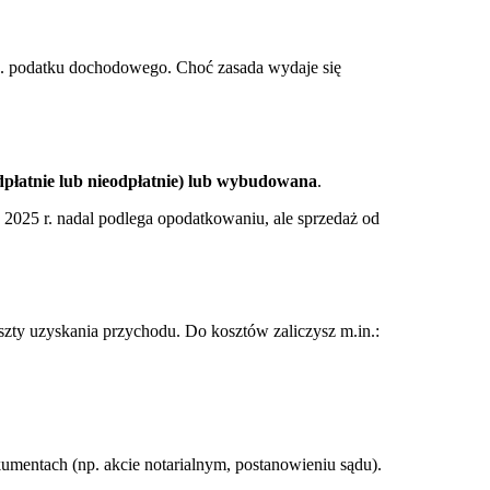
c. podatku dochodowego. Choć zasada wydaje się
dpłatnie lub nieodpłatnie) lub wybudowana
.
w 2025 r. nadal podlega opodatkowaniu, ale sprzedaż od
szty uzyskania przychodu. Do kosztów zaliczysz m.in.:
umentach (np. akcie notarialnym, postanowieniu sądu).