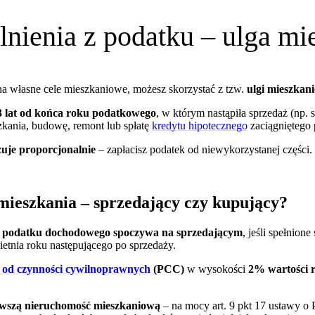
lnienia z podatku – ulga m
i na własne cele mieszkaniowe, możesz skorzystać z tzw.
ulgi mieszkan
3 lat od końca roku podatkowego
, w którym nastąpiła sprzedaż (np
zkania, budowę, remont lub spłatę
kredytu hipotecznego
zaciągniętego 
uje proporcjonalnie
– zapłacisz podatek od niewykorzystanej części.
mieszkania – sprzedający czy kupujący?
y podatku dochodowego spoczywa na sprzedającym
, jeśli spełnion
etnia roku następującego po sprzedaży.
 od czynności cywilnoprawnych
(PCC)
w wysokości
2% wartości 
rwszą nieruchomość mieszkaniową
– na mocy art. 9 pkt 17 ustawy o 