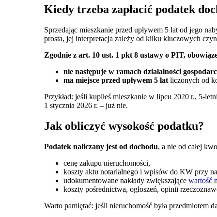
Kiedy trzeba zapłacić podatek do
Sprzedając mieszkanie przed upływem 5 lat od jego na
prosta, jej interpretacja zależy od kilku kluczowych czy
Zgodnie z art. 10 ust. 1 pkt 8 ustawy o PIT, obowią
nie następuje w ramach działalności gospodarc
ma miejsce przed upływem 5 lat
liczonych od k
Przykład: jeśli kupiłeś mieszkanie w lipcu 2020 r., 5-l
1 stycznia 2026 r. – już nie.
Jak obliczyć wysokość podatku?
Podatek naliczany jest od dochodu
, a nie od całej k
cenę zakupu nieruchomości,
koszty aktu notarialnego i wpisów do KW przy na
udokumentowane nakłady zwiększające
wartość 
koszty pośrednictwa, ogłoszeń, opinii rzeczoznaw
Warto pamiętać: jeśli nieruchomość była przedmiotem da