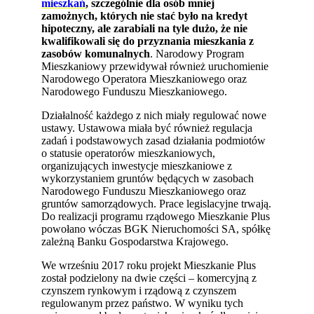
mieszkań
, szczególnie dla osób mniej
zamożnych, których nie stać było na kredyt
hipoteczny, ale zarabiali na tyle dużo, że nie
kwalifikowali się do przyznania mieszkania z
zasobów komunalnych
. Narodowy Program
Mieszkaniowy przewidywał również uruchomienie
Narodowego Operatora Mieszkaniowego oraz
Narodowego Funduszu Mieszkaniowego.
Działalność każdego z nich miały regulować nowe
ustawy. Ustawowa miała być również regulacja
zadań i podstawowych zasad działania podmiotów
o statusie operatorów mieszkaniowych,
organizujących inwestycje mieszkaniowe z
wykorzystaniem gruntów będących w zasobach
Narodowego Funduszu Mieszkaniowego oraz
gruntów samorządowych. Prace legislacyjne trwają.
Do realizacji programu rządowego Mieszkanie Plus
powołano wóczas BGK Nieruchomości SA, spółkę
zależną Banku Gospodarstwa Krajowego.
We wrześniu 2017 roku projekt Mieszkanie Plus
został podzielony na dwie części – komercyjną z
czynszem rynkowym i rządową z czynszem
regulowanym przez państwo. W wyniku tych