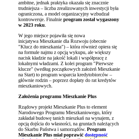
ambitne, jednak praktyka okazała się znacznie
trudniejsza – liczba zrealizowanych inwestycji była
ograniczona, a model organizacyjny wzbudzał
kontrowersje. Finalnie
program został wygaszony
w 2023 roku
.
W jego miejsce pojawiła się nowa
inicjatywa Mieszkanie dla Rozwoju (obecnie
"Klucz do mieszkania") – która również opiera się
na formule najmu z opcją wykupu, ale większy
nacisk kładzie na jakość lokali i współpracę z
lokalnymi władzami. Z kolei program "Pierwsze
klucze" (według początkowych założeń Mieszkanie
na Start) to program wsparcia kredytobiorców –
głównie rodzin – poprzez dopłaty do rat kredytów
mieszkaniowych.
Założenia programu Mieszkanie Plus
Rządowy projekt Mieszkanie Plus to element
Narodowego Programu Mieszkaniowego, który
zakładał budowę tanich mieszkań na wynajem, z
opcją dojścia do własności, na gruntach należących
do Skarbu Państwa i samorządów.
Program
Mieszkanie Plus miał poprawić
dostępność