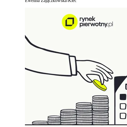
Ewelina Zajączkowska-Klec