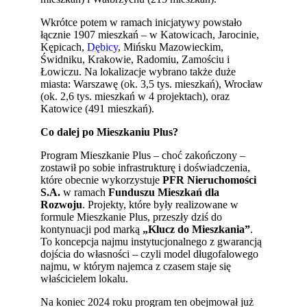
Wkrótce potem w ramach inicjatywy powstało
łącznie 1907 mieszkań – w Katowicach, Jarocinie,
Kępicach,
Dębicy
, Mińsku Mazowieckim,
Świdniku, Krakowie, Radomiu, Zamościu i
Łowiczu. Na lokalizacje wybrano także duże
miasta: Warszawę (ok. 3,5 tys. mieszkań), Wrocław
(ok. 2,6 tys. mieszkań w 4 projektach), oraz
Katowice (491 mieszkań).
Co dalej po Mieszkaniu Plus?
Program Mieszkanie Plus – choć zakończony –
zostawił po sobie infrastrukturę i doświadczenia,
które obecnie wykorzystuje
PFR Nieruchomości
S.A.
w ramach
Funduszu Mieszkań dla
Rozwoju
. Projekty, które były realizowane w
formule Mieszkanie Plus, przeszły dziś do
kontynuacji pod marką
„Klucz do Mieszkania”
.
To koncepcja najmu instytucjonalnego z gwarancją
dojścia do własności – czyli model długofalowego
najmu, w którym najemca z czasem staje się
właścicielem lokalu.
Na koniec 2024 roku program ten obejmował już