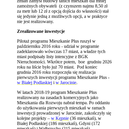
zmian zamysł budowy tanich mieszkań dla mniej
zamożnych obywateli (z czynszem najmu 8,50 zł
za metr lub 12 zł z opcją dojścia do własności) stał
się jedynie jedną z możliwych opcji, a w praktyce
nie jest realizowany.
Zrealizowane inwestycje
Pilotaż programu Mieszkanie Plus ruszył w
październiku 2016 roku - udział w programie
zadeklarowało wówczas 17 miast, a władze tych
miast podpisały listy intencyjne z BGK
Nieruchomości. Wkrótce potem, boe grudniu 2026
roku na liście było już 70 miast. Pod koniec
grudnia 2016 roku rozpoczęła się realizacja
pierwszych inwestycji programu Mieszkanie Plus -
w Białej Podlaskiej
i
w Jarocinie
.
W latach 2018-19 program Mieszkanie Plus
realizowany na zasadach komercyjnych jako
Mieszkania dla Rozwoju nabrał tempa. Po oddaniu
do użytkowania pierwszych mieszkań w ramach
inwestycji prowadzonej w Jarocinie, zakończyły się
kolejne projekty –
w Kępnie
(36 mieszkań), w
Białej Podlaskiej (186 mieszkań), Gdyni (172
mieszkań) i Wałbrzychu (215 mieszkań).