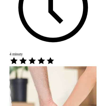
4
minuty