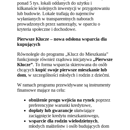
ponad 5 tys. lokali oddanych do użytku i
kilkanaście kolejnych inwestycji w przygotowaniu
lub budowie. Lokale trafiają do najemców
wyłanianych w transparentnych naborach
prowadzonych przez samorządy, w oparciu o
kryteria społeczne i dochodowe.
Pierwsze Klucze – nowa odsłona wsparcia dla
kupujących
Równolegle do programu „Klucz do Mieszkania”
funkcjonuje również rządowa inicjatywa
„Pierwsze
Klucze”
. To forma wsparcia skierowana do osób
chcących
kupić swoje pierwsze mieszkanie lub
dom
, w szczególności młodych i rodzin z dziećmi.
W ramach programu przewidywane są instrumenty
finansowe mające na celu:
obniżenie progu wejścia na rynek
poprzez
preferencyjne warunki kredytowe,
dopłaty lub gwarancje
ułatwiające
zaciągnięcie kredytu mieszkaniowego,
wsparcie dla rodzin wielodzietnych
,
młodych małżeństw i osób budujących dom