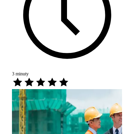
3
minuty