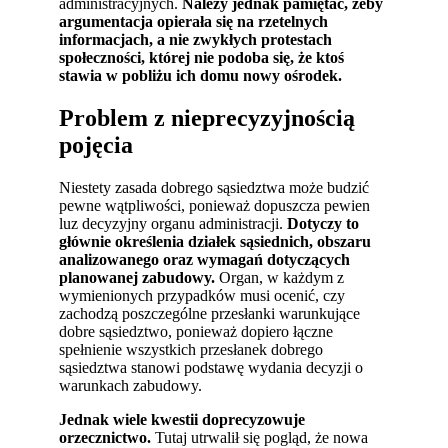
administracyjnych.
Należy jednak pamiętać, żeby
argumentacja opierała się na rzetelnych
informacjach, a nie zwykłych protestach
społeczności, której nie podoba się, że ktoś
stawia w pobliżu ich domu nowy ośrodek.
Problem z nieprecyzyjnością
pojęcia
Niestety zasada dobrego sąsiedztwa może budzić
pewne wątpliwości, ponieważ dopuszcza pewien
luz decyzyjny organu administracji.
Dotyczy to
głównie określenia działek sąsiednich, obszaru
analizowanego oraz wymagań dotyczących
planowanej zabudowy.
Organ, w każdym z
wymienionych przypadków musi ocenić, czy
zachodzą poszczególne przesłanki warunkujące
dobre sąsiedztwo, ponieważ dopiero łączne
spełnienie wszystkich przesłanek dobrego
sąsiedztwa stanowi podstawę wydania decyzji o
warunkach zabudowy.
Jednak wiele kwestii doprecyzowuje
orzecznictwo.
Tutaj utrwalił się pogląd, że nowa