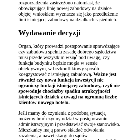
rozporządzenia zastrzeżono natomiast, że
obowiązującą linię nowej zabudowy na działce
objętej wnioskiem wyznacza się jako przedłużenie
linii istniejącej zabudowy na działkach sąsiednich.
Wydawanie decyzji
Organ, który prowadzi postępowanie sprawdzające
czy zabudowa spełnia zasadę dobrego sąsiedztwa
musi przede wszystkim wziąć pod uwagę, czy
funkcja budynku będzie mogła w sensie
obiektywnym, w bezkonfliktowy sposób
koegzystować z istniejącą zabudową.
Ważne jest
również czy nowa funkcja inwestycji nie
ograniczy funkcji istniejącej zabudowy, czyli nie
spowoduje chociażby spadku atrakcyjności
istniejących działek z uwagi na ogromną liczbę
klientów nowego hotelu.
Jeśli mamy do czynienia z podobną sytuacją
możemy brać czynny udział w postępowaniu
administracyjnym i przedstawiać swoje stanowisko.
Mieszkańcy mają prawo składać odwołania,
zażalenia, a nawet skargi do sądów