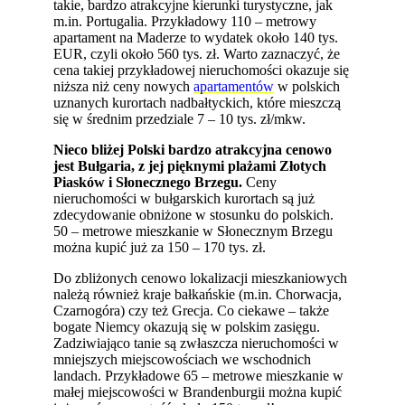
takie, bardzo atrakcyjne kierunki turystyczne, jak
m.in. Portugalia. Przykładowy 110 – metrowy
apartament na Maderze to wydatek około 140 tys.
EUR, czyli około 560 tys. zł. Warto zaznaczyć, że
cena takiej przykładowej nieruchomości okazuje się
niższa niż ceny nowych
apartamentów
w polskich
uznanych kurortach nadbałtyckich, które mieszczą
się w średnim przedziale 7 – 10 tys. zł/mkw.
Nieco bliżej Polski bardzo atrakcyjna cenowo
jest Bułgaria, z jej pięknymi plażami Złotych
Piasków i Słonecznego Brzegu.
Ceny
nieruchomości w bułgarskich kurortach są już
zdecydowanie obniżone w stosunku do polskich.
50 – metrowe mieszkanie w Słonecznym Brzegu
można kupić już za 150 – 170 tys. zł.
Do zbliżonych cenowo lokalizacji mieszkaniowych
należą również kraje bałkańskie (m.in. Chorwacja,
Czarnogóra) czy też Grecja. Co ciekawe – także
bogate Niemcy okazują się w polskim zasięgu.
Zadziwiająco tanie są zwłaszcza nieruchomości w
mniejszych miejscowościach we wschodnich
landach. Przykładowe 65 – metrowe mieszkanie w
małej miejscowości w Brandenburgii można kupić