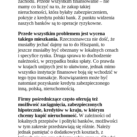
zachodu. Przede wszystkim finansowanie – nie
mamy co liczyć na to, że zakup takiej
nieruchomości, która byłaby zabezpieczeniem,
pokryje z kredytu polski bank. Z punktu widzenia
naszych banków są to operacje ryzykowne.
Przede wszystkim problemem jest wycena
takiego mieszkania.
Rzeczoznawcza nie dość, że
musiałby jechać dajmy na to do Hiszpanii, to
jeszcze musiałby być obeznany w lokalnych cenach
i specyfice rynku. Druga sprawa to dochodzenie
należności, w przypadku braku spłaty. Co prawda
w krajach unijnych jest to ułatwione, jednak mimo
wszystko instytucje finansowe boją się wchodzić w
tego typu transakcje. Rozwiązaniem może być
natomiast pozyskanie kredytu zabezpieczonego
inną, polską, nieruchomością.
Firmy pośredniczące często oferują też
możliwość zaciągnięcia, zabezpieczonych
hipotecznie, kredytów w kraju, w którym
chcemy kupić nieruchomość.
W zależności od
lokalnych przepisów i polityki banków, możliwości
w tym zakresie przedstawiają się różnie. Należy
jednak pamiętać o dodatkowych kosztach, z