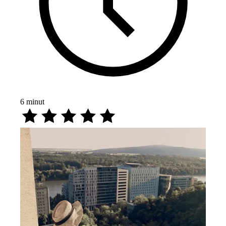
6
minut