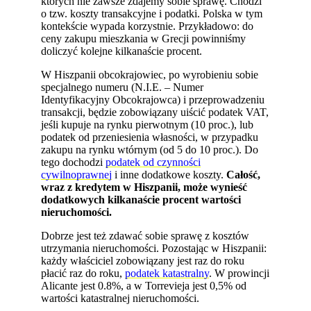
których nie zawsze zdajemy sobie sprawę. Chodzi
o tzw. koszty transakcyjne i podatki. Polska w tym
kontekście wypada korzystnie. Przykładowo: do
ceny zakupu mieszkania w Grecji powinniśmy
doliczyć kolejne kilkanaście procent.
W Hiszpanii obcokrajowiec, po wyrobieniu sobie
specjalnego numeru (N.I.E. – Numer
Identyfikacyjny Obcokrajowca) i przeprowadzeniu
transakcji, będzie zobowiązany uiścić podatek VAT,
jeśli kupuje na rynku pierwotnym (10 proc.), lub
podatek od przeniesienia własności, w przypadku
zakupu na rynku wtórnym (od 5 do 10 proc.). Do
tego dochodzi
podatek od czynności
cywilnoprawnej
i inne dodatkowe koszty.
Całość,
wraz z kredytem w Hiszpanii, może wynieść
dodatkowych kilkanaście procent wartości
nieruchomości.
Dobrze jest też zdawać sobie sprawę z kosztów
utrzymania nieruchomości. Pozostając w Hiszpanii:
każdy właściciel zobowiązany jest raz do roku
płacić raz do roku,
podatek katastralny
. W prowincji
Alicante jest 0.8%, a w Torrevieja jest 0,5% od
wartości katastralnej nieruchomości.