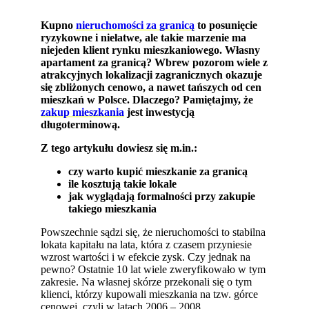
Kupno
nieruchomości za granicą
to posunięcie
ryzykowne i niełatwe, ale takie marzenie ma
niejeden klient rynku mieszkaniowego. Własny
apartament za granicą?
Wbrew pozorom wiele z
atrakcyjnych lokalizacji zagranicznych okazuje
się zbliżonych cenowo, a nawet tańszych od cen
mieszkań w Polsce. Dlaczego? Pamiętajmy, że
zakup mieszkania
jest inwestycją
długoterminową.
Z tego artykułu dowiesz się m.in.:
czy warto kupić mieszkanie za granicą
ile kosztują takie lokale
jak wyglądają formalności przy zakupie
takiego mieszkania
Powszechnie sądzi się, że nieruchomości to stabilna
lokata kapitału na lata, która z czasem przyniesie
wzrost wartości i w efekcie zysk. Czy jednak na
pewno? Ostatnie 10 lat wiele zweryfikowało w tym
zakresie. Na własnej skórze przekonali się o tym
klienci, którzy kupowali mieszkania na tzw. górce
cenowej, czyli w latach 2006 – 2008.