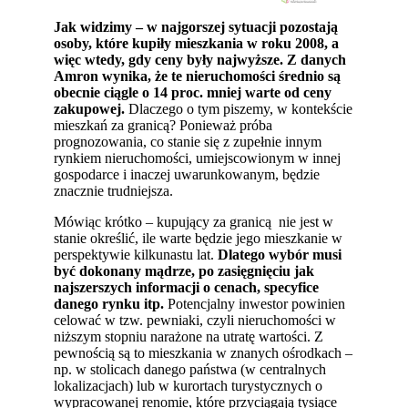
Jak widzimy – w najgorszej sytuacji pozostają
osoby, które kupiły mieszkania w roku 2008, a
więc wtedy, gdy ceny były najwyższe. Z danych
Amron wynika, że te nieruchomości średnio są
obecnie ciągle o 14 proc. mniej warte od ceny
zakupowej.
Dlaczego o tym piszemy, w kontekście
mieszkań za granicą? Ponieważ próba
prognozowania, co stanie się z zupełnie innym
rynkiem nieruchomości, umiejscowionym w innej
gospodarce i inaczej uwarunkowanym, będzie
znacznie trudniejsza.
Mówiąc krótko – kupujący za granicą nie jest w
stanie określić, ile warte będzie jego mieszkanie w
perspektywie kilkunastu lat.
Dlatego wybór musi
być dokonany mądrze, po zasięgnięciu jak
najszerszych informacji o cenach, specyfice
danego rynku itp.
Potencjalny inwestor powinien
celować w tzw. pewniaki, czyli nieruchomości w
niższym stopniu narażone na utratę wartości. Z
pewnością są to mieszkania w znanych ośrodkach –
np. w stolicach danego państwa (w centralnych
lokalizacjach) lub w kurortach turystycznych o
wypracowanej renomie, które przyciągają tysiące