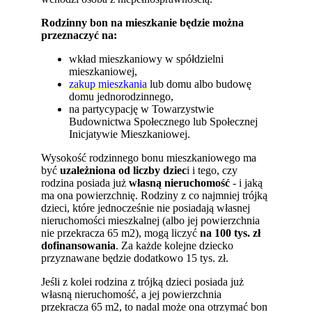
Rodzinny bon na mieszkanie będzie można
przeznaczyć na:
wkład mieszkaniowy w spółdzielni
mieszkaniowej,
zakup mieszkania
lub domu albo budowę
domu jednorodzinnego,
na partycypację w Towarzystwie
Budownictwa Społecznego lub Społecznej
Inicjatywie Mieszkaniowej.
Wysokość rodzinnego bonu mieszkaniowego ma
być
uzależniona od liczby dziec
i i tego, czy
rodzina posiada już
własną nieruchomość
- i jaką
ma ona powierzchnię. Rodziny z co najmniej trójką
dzieci, które jednocześnie nie posiadają własnej
nieruchomości mieszkalnej (albo jej powierzchnia
nie przekracza 65 m2), mogą liczyć
na 100 tys. zł
dofinansowania
. Za każde kolejne dziecko
przyznawane będzie dodatkowo 15 tys. zł.
Jeśli z kolei rodzina z trójką dzieci posiada już
własną nieruchomość, a jej powierzchnia
przekracza 65 m2, to nadal może ona otrzymać bon