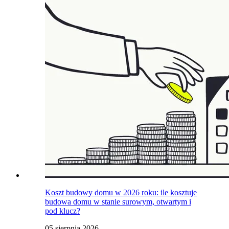
Koszt budowy domu w 2026 roku: ile kosztuje
budowa domu w stanie surowym, otwartym i
pod klucz?
05 sierpnia 2026