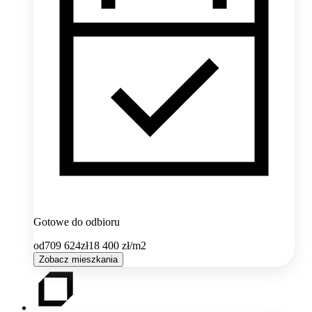
Gotowe do odbioru
od
709 624
zł
18 400
zł/m2
Zobacz mieszkania