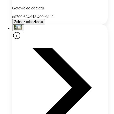
Gotowe do odbioru
od
709 624
zł
18 400
zł/m2
Zobacz mieszkania