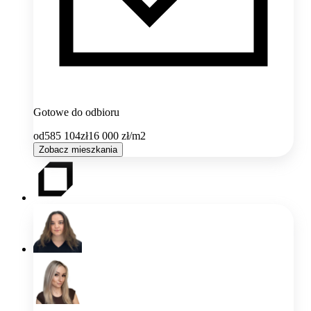
Gotowe do odbioru
od
585 104
zł
16 000
zł/m2
Zobacz mieszkania