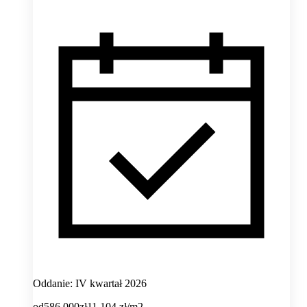
Oddanie: IV kwartał 2026
od
586 000
zł
11 104
zł/m2