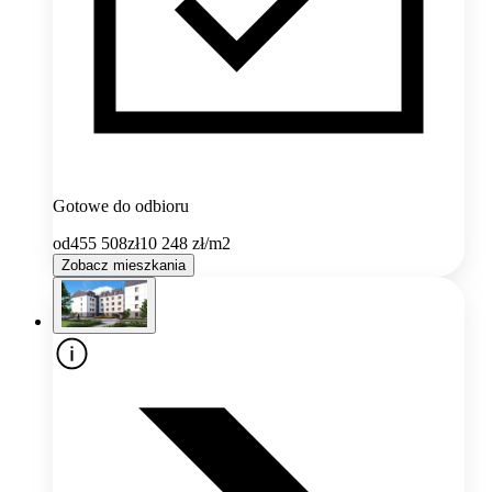
Gotowe do odbioru
od
455 508
zł
10 248
zł/m2
Zobacz mieszkania