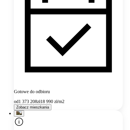
Gotowe do odbioru
od
1 373 208
zł
18 990
zł/m2
Zobacz mieszkania