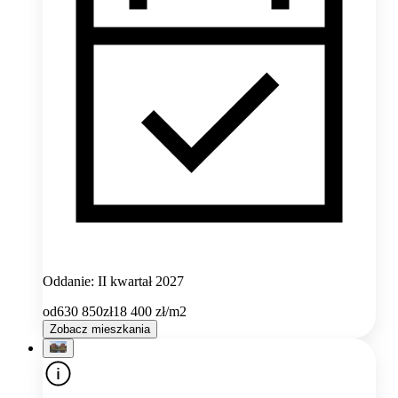
Oddanie: II kwartał 2027
od
630 850
zł
18 400
zł/m2
Zobacz mieszkania