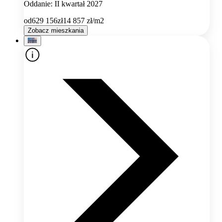
Oddanie: II kwartał 2027
od
629 156
zł
14 857
zł/m2
Zobacz mieszkania