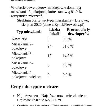
W ofercie deweloperów na Brętowie dominują
mieszkania 2-pokojowe, które stanowią 81.0 %
wszystkich mieszkań.
Struktura oferty wg typu mieszkania – Brętowo,
sierpień 2026
(dane z RynekPierwotny.pl)
Liczba
Procent oferty
Typ mieszkania
lokali
deweloperów
Kawalerki
0
0.0 %
Mieszkania 2-
94
81.0 %
pokojowe
Mieszkania 3-
17
14.7 %
pokojowe
Mieszkania 4-
5
4.3 %
pokojowe
Mieszkania 5-
0
0.0 %
pokojowe i większe
Ceny i dostępne metraże
Najniższa cena: Najtańsze nowe mieszkanie na
Brętowie kosztuje 627 800 zł.
Średnia cena za mkw.: Cena metra kwadratowego