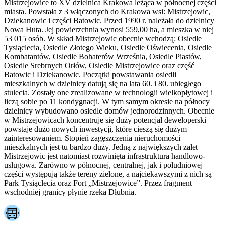
Mistrzejowice to XV dzielnica Krakowa leżąca w północnej części
miasta. Powstała z 3 włączonych do Krakowa wsi: Mistrzejowic,
Dziekanowic i części Batowic. Przed 1990 r. należała do dzielnicy
Nowa Huta. Jej powierzchnia wynosi 559,00 ha, a mieszka w niej
53 015 osób. W skład Mistrzejowic obecnie wchodzą: Osiedle
Tysiąclecia, Osiedle Złotego Wieku, Osiedle Oświecenia, Osiedle
Kombatantów, Osiedle Bohaterów Września, Osiedle Piastów,
Osiedle Srebrnych Orłów, Osiedle Mistrzejowice oraz część
Batowic i Dziekanowic. Początki powstawania osiedli
mieszkalnych w dzielnicy datują się na lata 60. i 80. ubiegłego
stulecia. Zostały one zrealizowane w technologii wielkopłytowej i
liczą sobie po 11 kondygnacji. W tym samym okresie na północy
dzielnicy wybudowano osiedle domów jednorodzinnych. Obecnie
w Mistrzejowicach koncentruje się duży potencjał deweloperski –
powstaje dużo nowych inwestycji, które cieszą się dużym
zainteresowaniem. Stopień zagęszczenia nieruchomości
mieszkalnych jest tu bardzo duży. Jedną z największych zalet
Mistrzejowic jest natomiast rozwinięta infrastruktura handlowo-
usługowa. Zarówno w północnej, centralnej, jak i południowej
części występują także tereny zielone, a najciekawszymi z nich są
Park Tysiąclecia oraz Fort „Mistrzejowice”. Przez fragment
wschodniej granicy płynie rzeka Dłubnia.