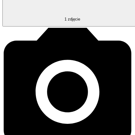
1
zdjęcie