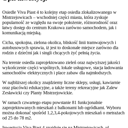
Osiedle Viva Piast 4 to kolejny etap osiedla zlokalizowanego w
Mistrzejowicach – wschodniej części miasta, która zyskuje
popularność ze względu na swoje położenie, różnorodność oraz
łatwy dostęp do centrum Krakowa zarówno samochodem, jak i
komunikacją miejską.
Cicha, spokojna, zielona okolica, bliskość linii tramwajowych i
autobusowych sprawia, iż jest to doskonałe miejsce zarówno dla
rodzin z dziećmi jak i singli chcących żyć pełnią życia.
Na terenie osiedla zaprojektowano zieleń oraz najwyższej jakości
wykończenie części wspólnych, lokale usługowe, stacja ładowania
samochodów elektrycznych i place zabaw dla najmłodszych.
W najbliższej okolicy znajdziemy liczne sklepy, usługi, kawiarnie
oraz placówki edukacyjne, a także tereny rekreacyjne jak Zalew
Zesławicki czy Planty Mistrzejowickie.
W ramach czwartego etapu powstanie 81 funkcjonalnie
zaprojektowanych mieszkań z balkonami lub ogródkami. Wyboru
można dokonać spośród 1,2,3,4-pokojowych mieszkań o metrażach
od 25 do 78 m2.
Inwestycja Viva Piast 4 znajduje się na Mistrzejowicach, ul.