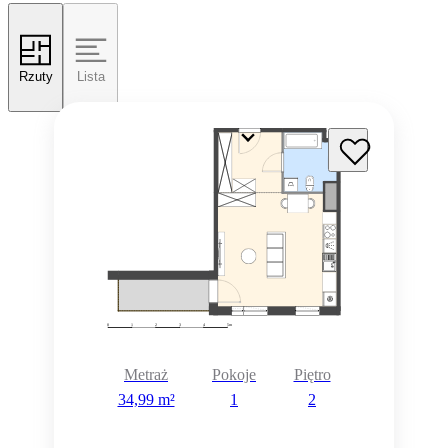
Rzuty
Lista
Metraż
Pokoje
Piętro
34,99 m²
1
2