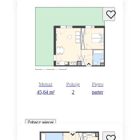
Metraż
Pokoje
Piętro
45,64 m²
2
parter
Zobacz więcej