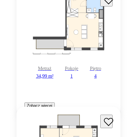
Metraż
Pokoje
Piętro
34,99 m²
1
4
Zobacz więcej