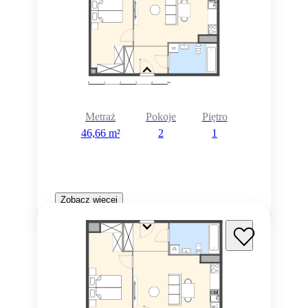
Metraż
Pokoje
Piętro
46,66 m²
2
1
Zobacz więcej