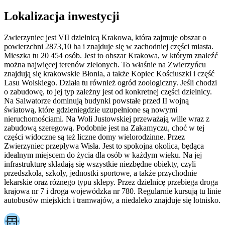
Lokalizacja inwestycji
Zwierzyniec jest VII dzielnicą Krakowa, która zajmuje obszar o
powierzchni 2873,10 ha i znajduje się w zachodniej części miasta.
Mieszka tu 20 454 osób. Jest to obszar Krakowa, w którym znaleźć
można najwięcej terenów zielonych. To właśnie na Zwierzyńcu
znajdują się krakowskie Błonia, a także Kopiec Kościuszki i część
Lasu Wolskiego. Działa tu również ogród zoologiczny. Jeśli chodzi
o zabudowę, to jej typ zależny jest od konkretnej części dzielnicy.
Na Salwatorze dominują budynki powstałe przed II wojną
światową, które gdzieniegdzie uzupełnione są nowymi
nieruchomościami. Na Woli Justowskiej przeważają wille wraz z
zabudową szeregową. Podobnie jest na Zakamyczu, choć w tej
części widoczne są też liczne domy wielorodzinne. Przez
Zwierzyniec przepływa Wisła. Jest to spokojna okolica, będąca
idealnym miejscem do życia dla osób w każdym wieku. Na jej
infrastrukturę składają się wszystkie niezbędne obiekty, czyli
przedszkola, szkoły, jednostki sportowe, a także przychodnie
lekarskie oraz różnego typu sklepy. Przez dzielnicę przebiega droga
krajowa nr 7 i droga wojewódzka nr 780. Regularnie kursują tu linie
autobusów miejskich i tramwajów, a niedaleko znajduje się lotnisko.