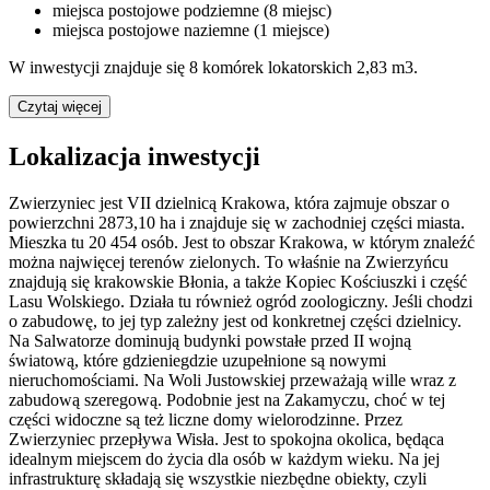
miejsca postojowe podziemne (8 miejsc)
miejsca postojowe naziemne (1 miejsce)
W inwestycji znajduje się 8 komórek lokatorskich 2,83 m3.
Czytaj więcej
Lokalizacja inwestycji
Zwierzyniec jest VII dzielnicą Krakowa, która zajmuje obszar o
powierzchni 2873,10 ha i znajduje się w zachodniej części miasta.
Mieszka tu 20 454 osób. Jest to obszar Krakowa, w którym znaleźć
można najwięcej terenów zielonych. To właśnie na Zwierzyńcu
znajdują się krakowskie Błonia, a także Kopiec Kościuszki i część
Lasu Wolskiego. Działa tu również ogród zoologiczny. Jeśli chodzi
o zabudowę, to jej typ zależny jest od konkretnej części dzielnicy.
Na Salwatorze dominują budynki powstałe przed II wojną
światową, które gdzieniegdzie uzupełnione są nowymi
nieruchomościami. Na Woli Justowskiej przeważają wille wraz z
zabudową szeregową. Podobnie jest na Zakamyczu, choć w tej
części widoczne są też liczne domy wielorodzinne. Przez
Zwierzyniec przepływa Wisła. Jest to spokojna okolica, będąca
idealnym miejscem do życia dla osób w każdym wieku. Na jej
infrastrukturę składają się wszystkie niezbędne obiekty, czyli