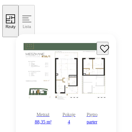
Rzuty
Lista
Metraż
Pokoje
Piętro
88,35 m²
4
parter