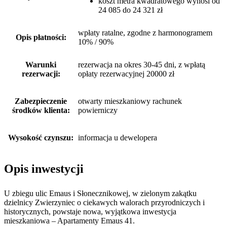
koszt metra kwadratowego wynosi od
24 085 do 24 321 zł
wpłaty ratalne, zgodne z harmonogramem
Opis płatności:
10% / 90%
Warunki
rezerwacja na okres 30-45 dni, z wpłatą
rezerwacji:
opłaty rezerwacyjnej 20000 zł
Zabezpieczenie
otwarty mieszkaniowy rachunek
środków klienta:
powierniczy
Wysokość czynszu:
informacja u dewelopera
Opis inwestycji
U zbiegu ulic Emaus i Słonecznikowej, w zielonym zakątku
dzielnicy Zwierzyniec o ciekawych walorach przyrodniczych i
historycznych, powstaje nowa, wyjątkowa inwestycja
mieszkaniowa – Apartamenty Emaus 41.