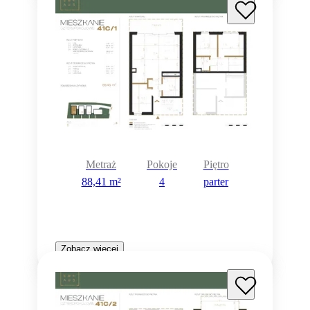
Metraż
Pokoje
Piętro
88,41 m²
4
parter
Zobacz więcej