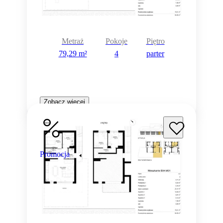
Metraż
Pokoje
Piętro
79,29 m²
4
parter
Zobacz więcej
Promocja