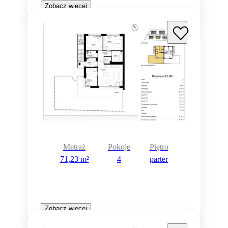
Zobacz więcej
Metraż
Pokoje
Piętro
71,23 m²
4
parter
Zobacz więcej