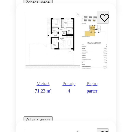
Zobacz więcej
Metraż
Pokoje
Piętro
71,23 m²
4
parter
Zobacz więcej