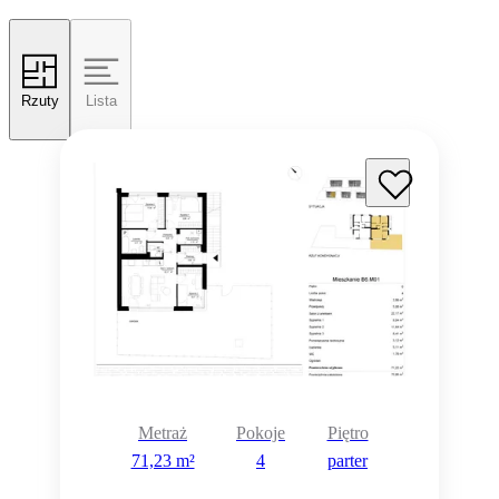
Rzuty
Lista
Metraż
Pokoje
Piętro
71,23 m²
4
parter