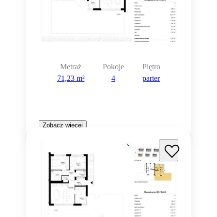
Metraż
Pokoje
Piętro
71,23 m²
4
parter
Zobacz więcej