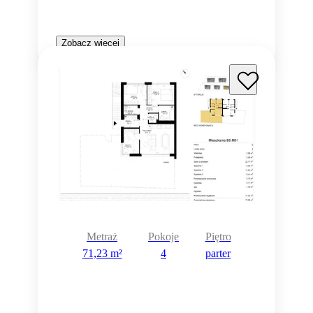
Zobacz więcej
Metraż
Pokoje
Piętro
71,23 m²
4
parter