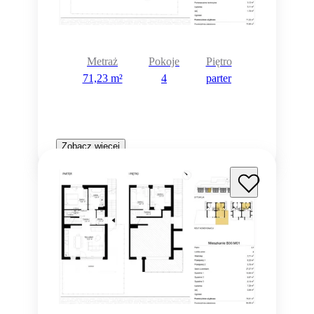
Metraż
Pokoje
Piętro
71,23 m²
4
parter
Zobacz więcej