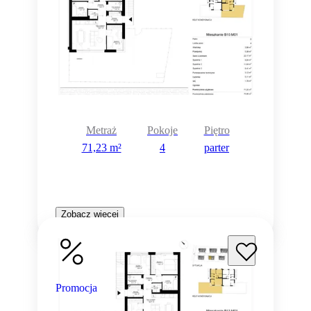
Metraż
Pokoje
Piętro
71,23 m²
4
parter
Zobacz więcej
Promocja