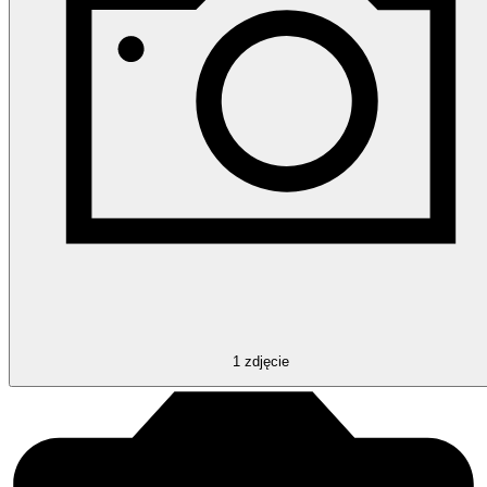
1
zdjęcie