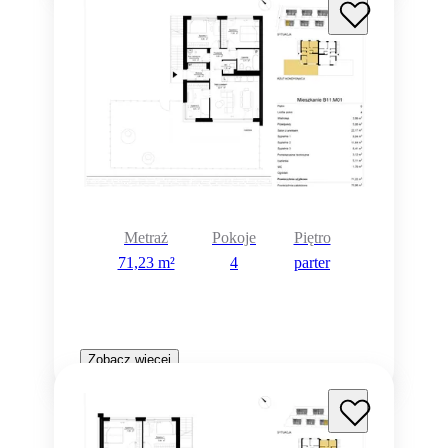
Metraż
Pokoje
Piętro
71,23 m²
4
parter
Zobacz więcej