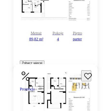
Metraż
Pokoje
Piętro
89,82 m²
4
parter
Zobacz więcej
Promocja