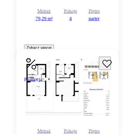
Metraż
Pokoje
Piętro
79,29 m²
4
parter
Zobacz więcej
Promocja
Metraż
Pokoje
Piętro