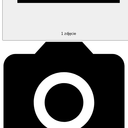
1
zdjęcie