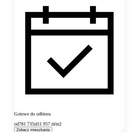
Gotowe do odbioru
od
781 735
zł
11 957
zł/m2
Zobacz mieszkania