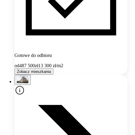
Gotowe do odbioru
od
487 500
zł
13 300
zł/m2
Zobacz mieszkania