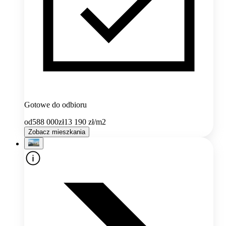
Gotowe do odbioru
od
588 000
zł
13 190
zł/m2
Zobacz mieszkania