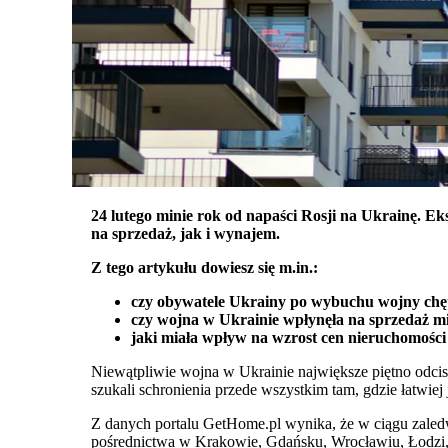
24 lutego minie rok od napaści Rosji na Ukrainę. E
na sprzedaż, jak i wynajem.
Z tego artykułu dowiesz się m.in.:
czy obywatele Ukrainy po wybuchu wojny chęt
czy wojna w Ukrainie wpłynęła na sprzedaż m
jaki miała wpływ na wzrost cen nieruchomości
Niewątpliwie wojna
w Ukrainie największe piętno odci
szukali schronienia przede wszystkim tam, gdzie łatwiej j
Z
danych portalu GetHome.pl wynika, że
w ciągu zaled
pośrednictwa w Krakowie, Gdańsku, Wrocławiu, Łodzi,