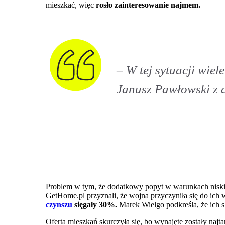
mieszkać, więc
rosło zainteresowanie najmem.
– W tej sytuacji wie
Janusz Pawłowski z 
Problem w tym, że d
odatkowy popyt w warunkach niskiej
GetHome.pl przyznali, że wojna przyczyniła się do ic
czynszu
sięgały 30%.
Marek Wielgo podkreśla, że ich s
Oferta mieszkań skurczyła się, bo wynajęte zostały najta