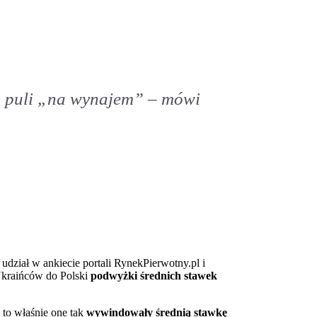
do puli „na wynajem” – mówi
dział w ankiecie portali RynekPierwotny.pl i
Ukraińców do Polski
podwyżki średnich stawek
I to właśnie one tak
wywindowały średnią stawkę