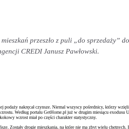
le mieszkań przeszło z puli „do sprzedaży” 
agencji CREDI Janusz Pawłowski.
 podaży nakręcał czynsze. Niemal wszyscy pośrednicy, którzy wzięli u
h wzrostu. Według portalu GetHome.pl już w drugim miesiącu exodusu 
kokowy wzrost miał po części charakter statystyczny.
ńsze. Zostały drogie mieszkania, na które nie ma zbyt wielu chętnych. 