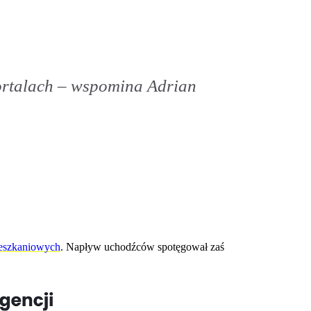
portalach – wspomina Adrian
ieszkaniowych
. Napływ uchodźców spotęgował zaś