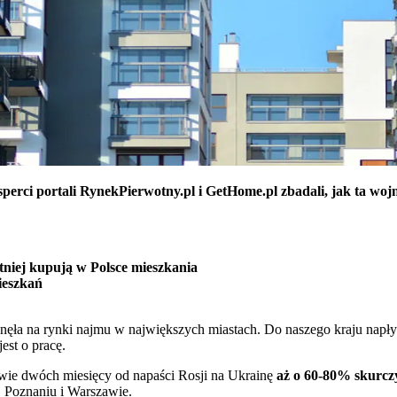
ksperci portali RynekPierwotny.pl i GetHome.pl zbadali, jak ta w
niej kupują w Polsce mieszkania
ieszkań
snęła na rynki najmu w największych miastach. D
o naszego kraju napły
est o pracę.
wie dwóch miesięcy od napaści Rosji na Ukrainę
aż o 60-80% skurczy
 Poznaniu i Warszawie.