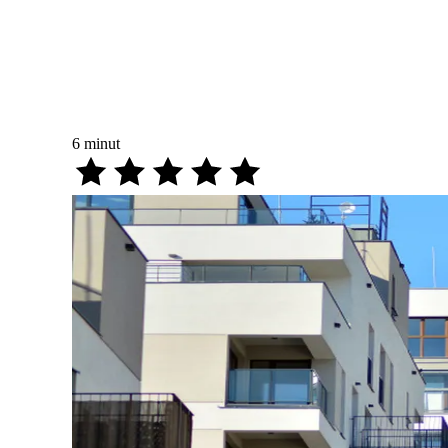
6
minut