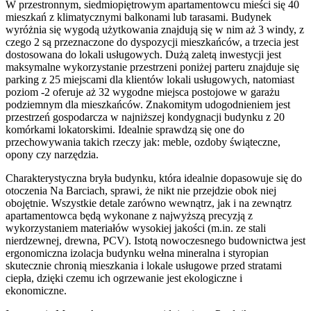
W przestronnym, siedmiopiętrowym apartamentowcu mieści się 40
mieszkań z klimatycznymi balkonami lub tarasami. Budynek
wyróżnia się wygodą użytkowania znajdują się w nim aż 3 windy, z
czego 2 są przeznaczone do dyspozycji mieszkańców, a trzecia jest
dostosowana do lokali usługowych. Dużą zaletą inwestycji jest
maksymalne wykorzystanie przestrzeni poniżej parteru znajduje się
parking z 25 miejscami dla klientów lokali usługowych, natomiast
poziom -2 oferuje aż 32 wygodne miejsca postojowe w garażu
podziemnym dla mieszkańców. Znakomitym udogodnieniem jest
przestrzeń gospodarcza w najniższej kondygnacji budynku z 20
komórkami lokatorskimi. Idealnie sprawdzą się one do
przechowywania takich rzeczy jak: meble, ozdoby świąteczne,
opony czy narzędzia.
Charakterystyczna bryła budynku, która idealnie dopasowuje się do
otoczenia Na Barciach, sprawi, że nikt nie przejdzie obok niej
obojętnie. Wszystkie detale zarówno wewnątrz, jak i na zewnątrz
apartamentowca będą wykonane z najwyższą precyzją z
wykorzystaniem materiałów wysokiej jakości (m.in. ze stali
nierdzewnej, drewna, PCV). Istotą nowoczesnego budownictwa jest
ergonomiczna izolacja budynku wełna mineralna i styropian
skutecznie chronią mieszkania i lokale usługowe przed stratami
ciepła, dzięki czemu ich ogrzewanie jest ekologiczne i
ekonomiczne.