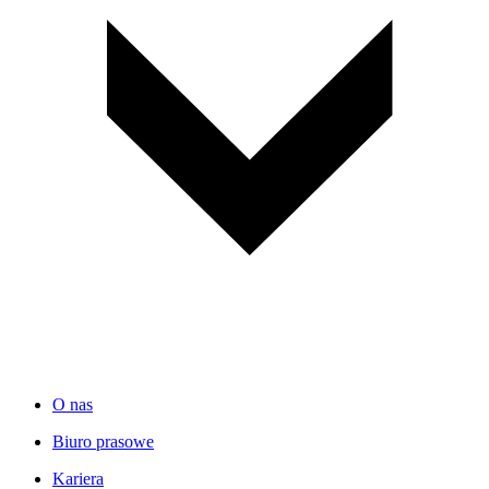
O nas
Biuro prasowe
Kariera