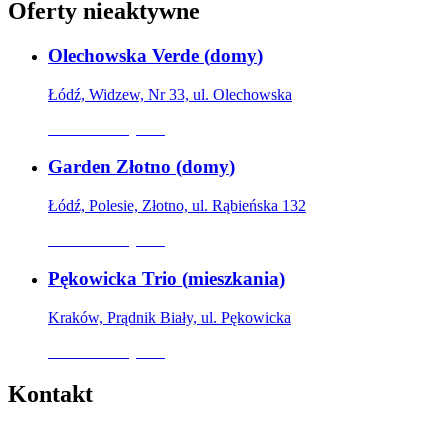
Oferty nieaktywne
Olechowska Verde
(
domy
)
Łódź, Widzew, Nr 33, ul. Olechowska
Oferta nieaktywna
Garden Złotno
(
domy
)
Łódź, Polesie, Złotno, ul. Rąbieńska 132
Oferta nieaktywna
Pękowicka Trio
(
mieszkania
)
Kraków, Prądnik Biały, ul. Pękowicka
Oferta nieaktywna
Kontakt