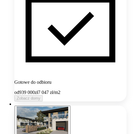
Gotowe do odbioru
od
939 000
zł
7 047
zł/m2
Zobacz domy