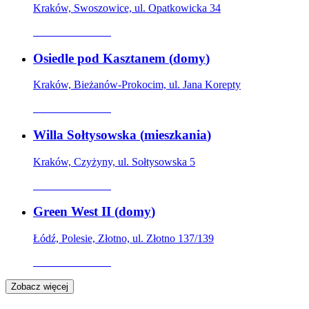
Kraków, Swoszowice, ul. Opatkowicka 34
Oferta archiwalna
Osiedle pod Kasztanem
(
domy
)
Kraków, Bieżanów-Prokocim, ul. Jana Korepty
Oferta archiwalna
Willa Sołtysowska
(
mieszkania
)
Kraków, Czyżyny, ul. Sołtysowska 5
Oferta archiwalna
Green West II
(
domy
)
Łódź, Polesie, Złotno, ul. Złotno 137/139
Oferta archiwalna
Zobacz więcej