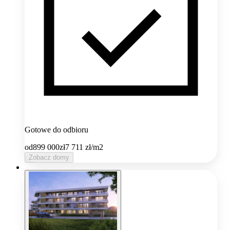
Gotowe do odbioru
od
899 000
zł
7 711
zł/m2
Zobacz domy