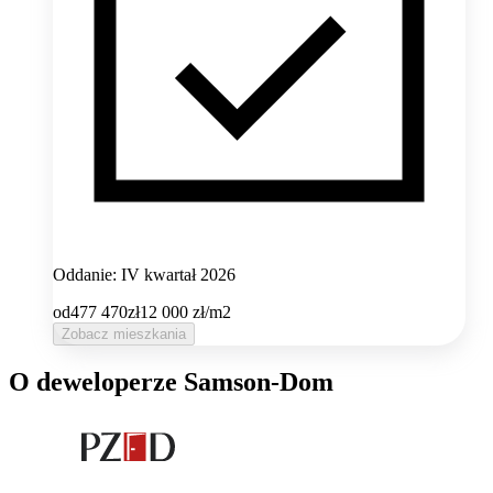
Oddanie: IV kwartał 2026
od
477 470
zł
12 000
zł/m2
Zobacz mieszkania
O deweloperze Samson-Dom