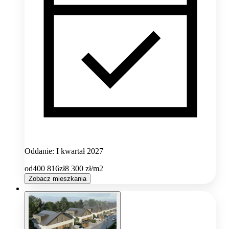
Oddanie: I kwartał 2027
od
400 816
zł
8 300
zł/m2
Zobacz mieszkania