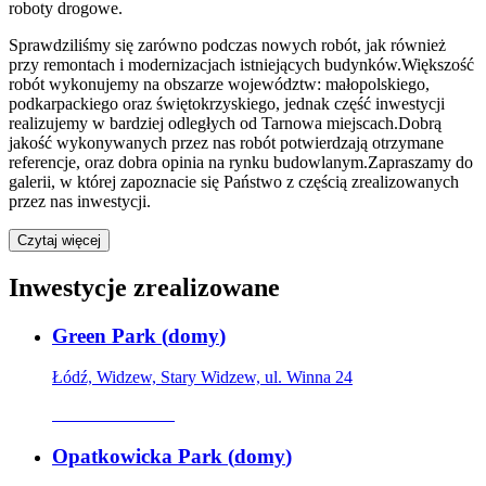
roboty drogowe.
Sprawdziliśmy się zarówno podczas nowych robót, jak również
przy remontach i modernizacjach istniejących budynków.Większość
robót wykonujemy na obszarze województw: małopolskiego,
podkarpackiego oraz świętokrzyskiego, jednak część inwestycji
realizujemy w bardziej odległych od Tarnowa miejscach.Dobrą
jakość wykonywanych przez nas robót potwierdzają otrzymane
referencje, oraz dobra opinia na rynku budowlanym.Zapraszamy do
galerii, w której zapoznacie się Państwo z częścią zrealizowanych
przez nas inwestycji.
Czytaj więcej
Inwestycje zrealizowane
Green Park
(
domy
)
Łódź, Widzew, Stary Widzew, ul. Winna 24
Oferta archiwalna
Opatkowicka Park
(
domy
)