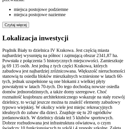
miejsca postojowe podziemne
miejsca postojowe naziemne
Czytaj więcej
Lokalizacja inwestycji
Prądnik Biały to dzielnica IV Krakowa. Jest częścią miasta
najbardziej wysuniętą na północ i zajmującą obszar 2341,87 ha.
Powstała z połączenia 5 historycznych miejscowości. Zamieszkuje
ją 69 135 osób. Jest jedną z tych części Krakowa, których
zabudowa jest najbardziej zróżnicowana. Większość nieruchomości
stanowią tu osiedla bloków mieszkalnych wzniesione w latach 60-
tych, jednak uzupełnione są one blokami z wielkiej płyty
powstałymi w latach 70-tych. Do tego dochodzą nowsze osiedla
domów jednorodzinnych, a także domy szeregowe. Choć
rozmaitość krajobrazu architektonicznego wskazuje na stały rozwój
dzielnicy, to wciąż jeszcze można tu znaleźć elementy zabudowy
typowo wiejskiej. W okolicy wiele jest miejsc rekreacyjnych
idealnych do zabaw dla dzieci. Znajduje się tu 20 ogródków
jordanowskich. W dzielnicy działa też 5 klubów sportowych.
Dobrze rozbudowana jest infrastruktura oświatowa, o czym
świadczy 10 funkcjonujących tu szkół i 4 zespoły szkolne. Zaletą