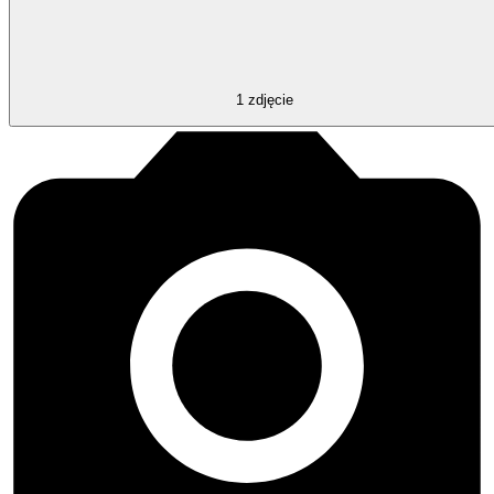
1
zdjęcie