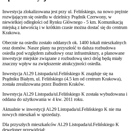
Inwestycja zlokalizowana jest przy ul. Felińskiego, na nowo prężnie
rozwijającym się osiedlu w dzielnicy Prądnik Czerwony, w
niewielkiej odległości od Rynku Głównego - 5 km. Komunikacją
miejską z łatwością i w krótkim czasie można dostać się do centrum
Krakowa.
Obecnie na osiedlu zostało oddanych ok. 1400 lokali mieszkalnych
oraz domów. Nasze plany na przyszłość to dalsza rozbudowa
osiedla pod względem zabudowy oraz infrastruktury, a planowane
inwestycje miejskie związane z rozbudową sieci dróg będą miały
znaczny wpływ na zwiększenie atrakcyjności osiedla.
Inwestycja Al.29 Listopada/ul.Felińskiego K znajduje się na
Prądniku Białym, ul. Felińskiego (4.5 km od centrum Krakowa),
została zrealizowana przez Budrem Kraków.
Inwestycja Al.29 Listopada/ul.Felińskiego K została wybudowana i
oddana do użytkowania w 4 kw. 2011 roku.
Aktualnie w inwestycji
Al.29 Listopada/ul.Felińskiego K
nie ma
nowych mieszkań w sprzedaży.
Dla przyszłych mieszkańców Al.29 Listopada/ul.Felińskiego K
deweloper przewidział: