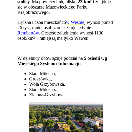
stolicy.
Ma powierzchnię blisko
23 km²
i znajduje
się w obszarze Mazowieckiego Parku
Krajobrazowego.
Łączna liczba mieszkańcó
w Wesołej
wynosi ponad
26 tys., mniej osób zamieszkuje jedynie
Rembertów
. Gęstość zaludnienia wynosi 1130
osób/km² – mniejszą ma tylko Wawer.
W dzielnicy obowiązuje podział na
5 osiedli wg
Miejskiego Systemu Informacji:
Stara Miłosna,
Groszówka,
Wola Grzybowska,
Stara Miłosna,
Zielona-Grzybowa.