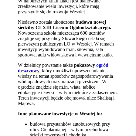
W najbliższych kilku latach jest planowane
zrealizowanie wielu inwestycji, które mają
przyczynić się do rozwoju Wesołej.
Niedawno została ukończona
budowa nowej
siedziby CLXIII Liceum Ogólnokształcącego.
Nowoczesna szkoła mieszcząca 600 uczniów
znajduje się przy ulicy Słowackiego i stała się
pierwszym publicznym LO w Wesołej. W ramach
inwestycji wybudowano m.in. siłownia, sala
sportowa, aula widowiskowa i wewnętrzne patio.
W dzielnicy powstanie także
pokazowy
ogród
deszczowy
, który umożliwi upowszechnianie
wiedzy na temat sposobów zagospodarowywania
wód opadowych oraz aranżacji przestrzeni. W
ogrodzie znajdzie się m.in. wiata, tablice
edukacyjne i ławki – w tym niektóre z zadaszeniem.
Teren inwestycji będzie obejmował ulice Skalistą i
Majową.
Inne planowane inwestycje w Wesołej to:
budowa przystanków autobusowych przy
ulicy Cieplarnianej – w tym przebudowa
ścieżki rowerowej i chodnika,