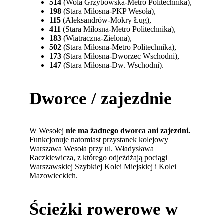
514
(Wola Grzybowska-Metro Politechnika),
198
(Stara Miłosna-PKP Wesoła),
115
(Aleksandrów-Mokry Ług),
411
(Stara Miłosna-Metro Politechnika),
183
(Wiatraczna-Zielona),
502
(Stara Miłosna-Metro Politechnika),
173
(Stara Miłosna-Dworzec Wschodni),
147
(Stara Miłosna-Dw. Wschodni).
Dworce / zajezdnie
W Wesołej
nie ma żadnego dworca ani zajezdni.
Funkcjonuje natomiast przystanek kolejowy
Warszawa Wesoła przy ul. Władysława
Raczkiewicza, z którego odjeżdżają pociągi
Warszawskiej Szybkiej Kolei Miejskiej i Kolei
Mazowieckich.
Ścieżki rowerowe w