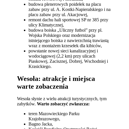
budowa plenerowych poidełek na placu
zabaw przy ul. A. Kostki-Napieralskiego i na
placu zabaw przy ul. Akacjowej,
remont dachu hali sportowej SP nr 385 przy
ulicy Klimatycznej,
budowa boiska „Uliczny futbol” przy pl.
Wojska Polskiego oraz modernizacja
istniejącego boiska z nawierzchnią trawiastą
wraz z montażem krzesełek dla kibiców,
powstanie nowej sieci kanalizacyjnej i
wodociągowej (2,2 km) przy ulicach
Piaskowej, Zacisznej, Dobrej, Wschodniej i
Krasickiego.
Wesoła: atrakcje i miejsca
warte zobaczenia
Wesoła słynie z wielu atrakcji turystycznych, tym
zabytków.
Warto zobaczyć zwłaszcza:
teren Mazowieckiego Parku
Krajobrazowego,
Bagno Jacka,