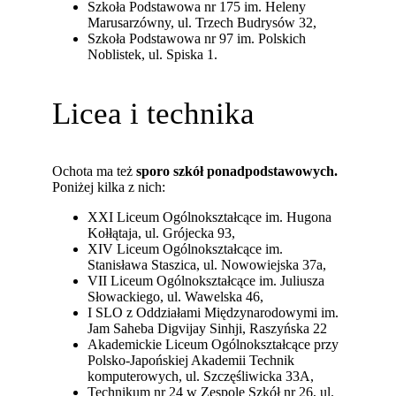
Szkoła Podstawowa nr 175 im. Heleny
Marusarzówny, ul. Trzech Budrysów 32,
Szkoła Podstawowa nr 97 im. Polskich
Noblistek, ul. Spiska 1.
Licea i technika
Ochota ma też
sporo szkół ponadpodstawowych.
Poniżej kilka z nich:
XXI Liceum Ogólnokształcące im. Hugona
Kołłątaja, ul. Grójecka 93,
XIV Liceum Ogólnokształcące im.
Stanisława Staszica, ul. Nowowiejska 37a,
VII Liceum Ogólnokształcące im. Juliusza
Słowackiego, ul. Wawelska 46,
I SLO z Oddziałami Międzynarodowymi im.
Jam Saheba Digvijay Sinhji, Raszyńska 22
Akademickie Liceum Ogólnokształcące przy
Polsko-Japońskiej Akademii Technik
komputerowych, ul. Szczęśliwicka 33A,
Technikum nr 24 w Zespole Szkół nr 26, ul.