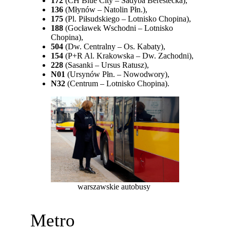
172
(CH Blue City – Sadyba Berestecka),
136
(Młynów – Natolin Płn.),
175
(Pl. Piłsudskiego – Lotnisko Chopina),
188
(Gocławek Wschodni – Lotnisko
Chopina),
504
(Dw. Centralny – Os. Kabaty),
154
(P+R Al. Krakowska – Dw. Zachodni),
228
(Sasanki – Ursus Ratusz),
N01
(Ursynów Płn. – Nowodwory),
N32
(Centrum – Lotnisko Chopina).
warszawskie autobusy
Metro