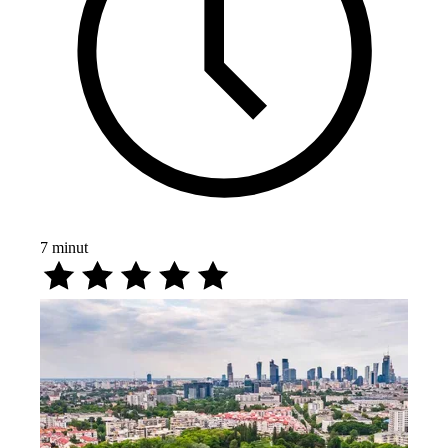
7
minut