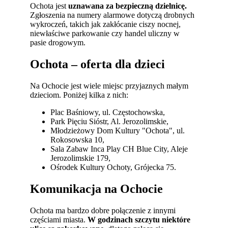
Ochota jest
uznawana za bezpieczną dzielnicę.
Zgłoszenia na numery alarmowe dotyczą drobnych
wykroczeń, takich jak zakłócanie ciszy nocnej,
niewłaściwe parkowanie czy handel uliczny w
pasie drogowym.
Ochota – oferta dla dzieci
Na Ochocie jest wiele miejsc przyjaznych małym
dzieciom. Poniżej kilka z nich:
Plac Baśniowy, ul. Częstochowska,
Park Pięciu Sióstr, Al. Jerozolimskie,
Młodzieżowy Dom Kultury "Ochota", ul.
Rokosowska 10,
Sala Zabaw Inca Play CH Blue City, Aleje
Jerozolimskie 179,
Ośrodek Kultury Ochoty, Grójecka 75.
Komunikacja na Ochocie
Ochota ma bardzo dobre połączenie z innymi
częściami miasta.
W godzinach szczytu niektóre